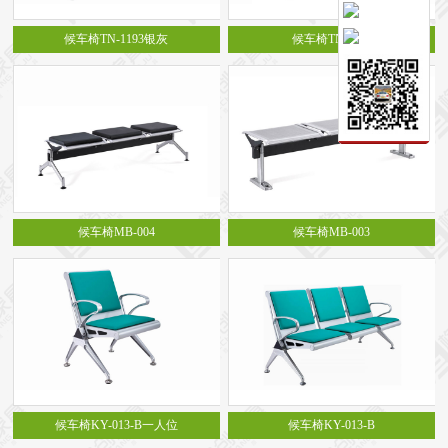
保密文件柜
候车椅TN-1193银灰
候车椅TN-1023
前台接待系列
前台
接待家具
培训家具系列
培训桌
培训椅
公共区域家具系列
高铁车站候车椅
酒店公寓家具
他们正在使用格创家具
无纸化会议系统案例
办公家具案例
候车椅MB-004
候车椅MB-003
办公家具资讯
格创动态
行业动态
家具常识
荣誉资质
客户见证
常见问题
走进格创家具
联系北琛深圳办公家具厂
关于北琛品牌办公家具
企业文化
在线留言
申请友情链接
候车椅KY-013-B一人位
候车椅KY-013-B