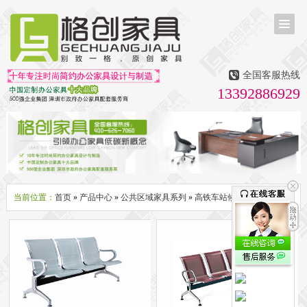
首页
茶台茶桌
全国客服热线
多媒体会议室家具
13392886929
无纸化会议系统
话筒升降器
多媒体升降会议台
液晶屏升降器
办公屏风隔断系列
办公屏风卡位
高隔断墙
折叠屏风
组合职员台
办公桌系列
新中式实木老板桌
洽谈桌
可升降办公桌
老板大班桌
经理办公桌
会议桌
当前位置：
首页
»
产品中心
»
公共区域家具系列
»
高铁车站候车椅
办公椅系列
休闲椅
老板大班椅
职员办公椅
会议椅
人体工学椅
办公沙发|茶几系列
办公沙发
贵宾沙发
茶几
茶水柜
文件柜系列
地柜
装饰柜
副柜
间隔柜
矮柜
实木文件柜
板式文件柜
钢制文件柜