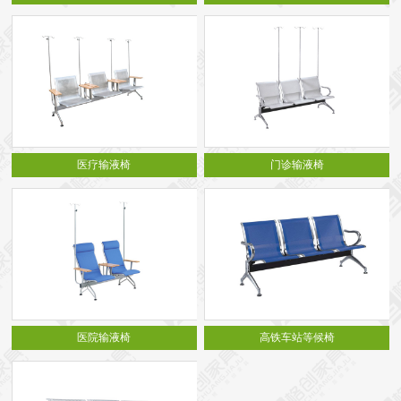
医疗输液椅
门诊输液椅
医院输液椅
高铁车站等候椅