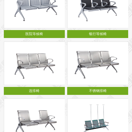
医院等候椅
银行等候椅
连排椅
不锈钢排椅