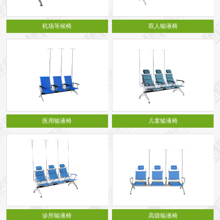
机场等候椅
双人输液椅
医用输液椅
儿童输液椅
诊所输液椅
高级输液椅