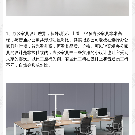
1、办公家具设计差异，从外观设计上看，很多办公家具非常高
端，与普通办公家具形成明显对比。其实很多公司老板在选择办公
家具的时候，首先看外观，再看其品质、价格。可以说高端办公家
具的设计是非常精致的，办公家具中一些实用的小设计也让它受到
大家的喜欢。以员工座椅为例。有些员工椅在设计上和普通员工椅
不同，自然会形成对比。