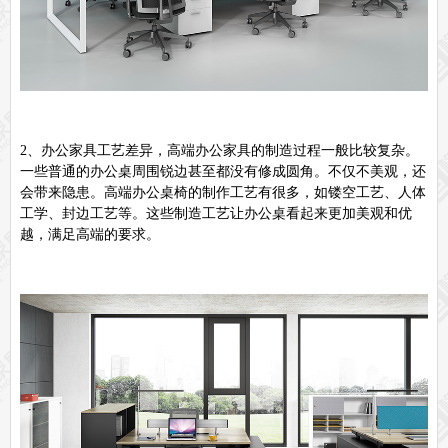
2、办公家具工艺差异，高端办公家具的制造过程一般比较复杂。
一些普通的办公桌周围锐边甚至都没有修成圆角。不仅不美观，还
会带来隐患。高端办公桌椅的制作工艺有很多，如镂空工艺、人体
工学、封边工艺等。这些制造工艺让办公桌看起来更加美观和优
越，满足高端的要求。