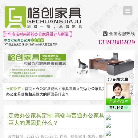
首页
茶台茶桌
全国客服热线
多媒体会议室家具
13392886929
无纸化会议系统
话筒升降器
多媒体升降会议台
液晶屏升降器
办公屏风隔断系列
办公屏风卡位
高隔断墙
折叠屏风
组合职员台
办公桌系列
新中式实木老板桌
洽谈桌
可升降办公桌
老板大班桌
经理办公桌
会议桌
当前位置：
首页
»
办公家具资讯
»
家具常识
» 定做办公家具定制-高端与普通
办公家具价格相差巨大的原因是什么？
办公椅系列
休闲椅
老板大班椅
职员办公椅
会议椅
人体工学椅
办公沙发|茶几系列
定做办公家具定制-高端与普通办公家具价格相差
办公沙发
贵宾沙发
茶几
茶水柜
巨大的原因是什么？
文件柜系列
地柜
装饰柜
副柜
间隔柜
矮柜
实木文件柜
板式文件柜
钢制文件柜
发布日期：2022-05-16 15:28:11 作者：格创家具 来源：格创家具 浏览次