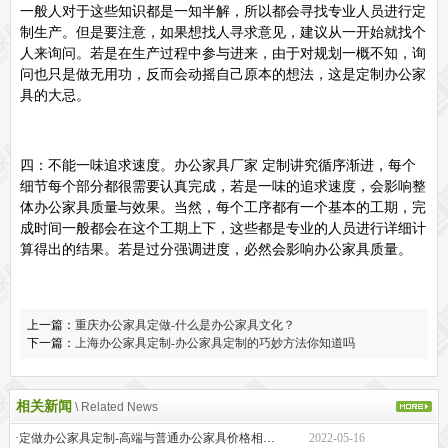
一般人对于这些知识都是一知半解，所以都会寻找专业人员进行定
制生产。但是要注意，如果想找人寻求意见，建议从一开始就找个
人来询问。若是在生产过程中参与进来，由于对规划一概不知，询
问也只是做无用功，反而会动摇自己原本的想法，这是定制办公家
具的大忌。
四：不能一味追求速度。办公家具厂家 定制讲究循序渐进，每个
细节每个部分都很需要认真完成，若是一味的追求速度，会影响整
体办公家具质量与效果。当然，每个工序都有一个基本的工期，完
成时间一般都会在这个工期上下，这些都是专业的人员进行详细计
算得出的结果。若是过分强调进度，必然会影响办公家具质量。
上一篇：
重庆办公家具定做-什么是办公家具文化？
下一篇：
上海办公家具定制-办公家具定制的巧妙方法你知道吗
相关新闻
\ Related News
·定做办公家具定制-高端与普通办公家具价格相差巨大的原因是什么？
2022-05-16