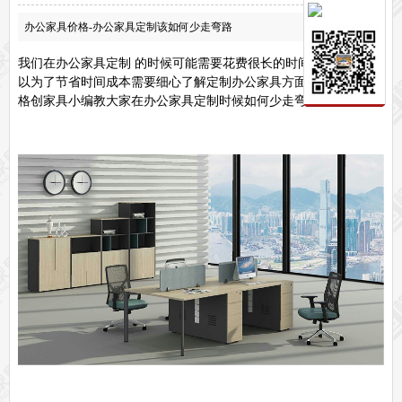
保密文件柜
办公家具价格-办公家具定制该如何少走弯路
前台接待系列
我们在办公家具定制 的时候可能需要花费很长的时间和精力，所
前台
接待家具
以为了节省时间成本需要细心了解定制办公家具方面的知识，今天
培训家具系列
格创家具小编教大家在办公家具定制时候如何少走弯路。
培训桌
培训椅
公共区域家具系列
高铁车站候车椅
酒店公寓家具
他们正在使用格创家具
无纸化会议系统案例
办公家具案例
办公家具资讯
格创动态
行业动态
家具常识
荣誉资质
客户见证
常见问题
走进格创家具
联系北琛深圳办公家具厂
关于北琛品牌办公家具
企业文化
在线留言
申请友情链接