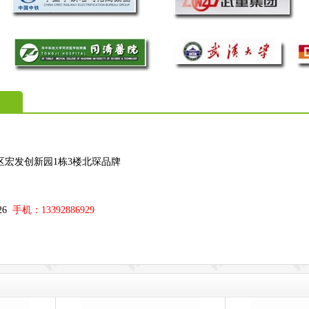
区宏发创新园1栋3楼北琛品牌
；
326
手机：13392886929