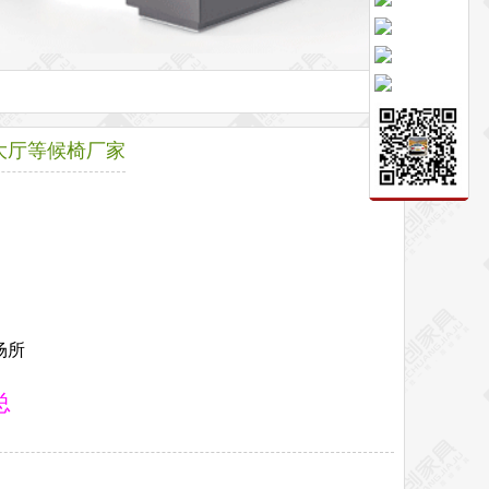
大厅等候椅厂家
场所
总