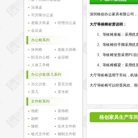
洽谈桌
深圳格创办公家具有限公司，
可升降办公桌
老板大班桌
经理办公桌
大厅等候椅材质说明：
会议桌
1、等候椅座板：采用优质
办公椅系列
2、等候椅扶手脚采用优质
休闲椅
老板大班椅
3、等候椅坐垫采用PU
职员办公椅
会议椅
人体工学椅
4、等候椅横梁：采用优质
办公沙发|茶几系列
大厅等候椅适用于车站，机场
办公沙发
贵宾沙发
大厅等候椅可以经受风吹、雨
茶几
茶水柜
文件柜系列
地柜
装饰柜
格创家具生产车
副柜
间隔柜
矮柜
实木文件柜
板式文件柜
钢制文件柜