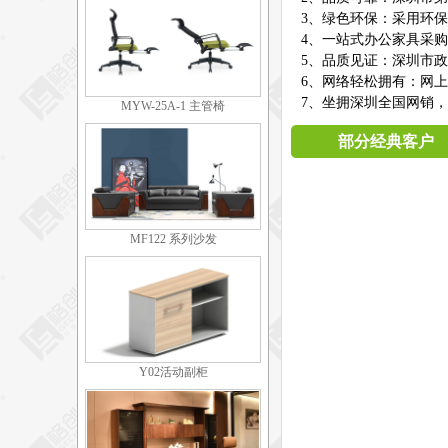
3、绿色环保：采用环
4、一站式办公家具采
5、品质见证：深圳市
6、网络轻松拥有：网
7、坐拥深圳全国网销，
MYW-25A-1 主管椅
部分经典客户
MF122 系列沙发
Y02活动副柜