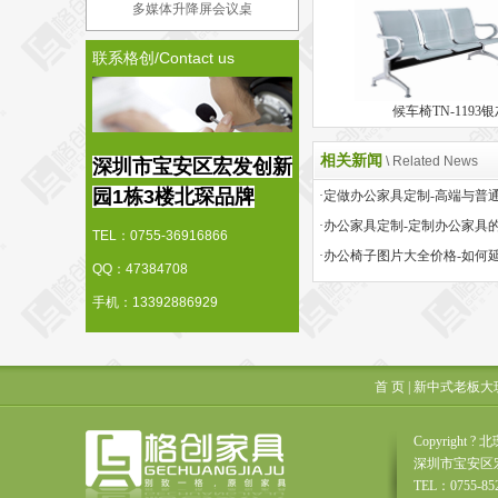
多媒体升降屏会议桌
联系格创/Contact us
候车椅TN-1193
相关新闻
\ Related News
深圳市宝安区宏发创新
园1栋3楼北琛品牌
·办公家具定制-定制办公家具
TEL：0755-36916866
QQ：47384708
手机：13392886929
首 页
|
新中式老板大
Copyrigh
深圳市宝安区
TEL：0755-85