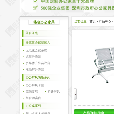
当前位置：
首页
»
产品中心
»
格创办公家具
茶台茶桌
多媒体会议室家具
无纸化会议系统
话筒升降器
多媒体升降会议台
液晶屏升降器
办公屏风隔断系列
办公屏风卡位
高隔断墙
折叠屏风
组合职员台
办公桌系列
产品详细信息
新中式实木老板桌