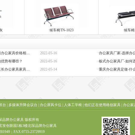
银灰
候车椅TN-1023
候车椅M
·定做办公家具定制-高端与普通办公家具价格相差巨大的原因是什么？
2022-05-16
的优势有哪些？
2022-05-16
·板式办公家具厂-如何
·办公椅子图片大全价格-如何延长办公家具家具的保质期？
2022-05-14
·重庆办公家具定做-什
班台
|
多媒体升降会议台
|
办公屏风卡位
|
人体工学椅
|
他们正在使用格创家具
|
办公家
t ? 北琛品牌办公家具 版权所有
宏发创新园1栋3楼北琛品牌办公家具
281949；FAX:0755-23729919