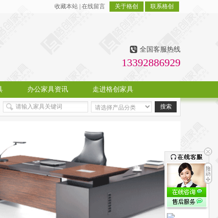
收藏本站
|
在线留言
关于格创
联系格创
全国客服热线
13392886929
具
办公家具资讯
走进格创家具