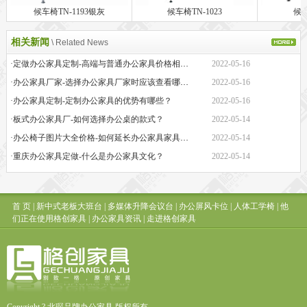
候车椅TN-1193银灰
候车椅TN-1023
候车
相关新闻
\ Related News
·定做办公家具定制-高端与普通办公家具价格相差巨大的原因是什么？
2022-05-16
·办公家具厂家-选择办公家具厂家时应该查看哪些方面？
2022-05-16
·办公家具定制-定制办公家具的优势有哪些？
2022-05-16
·板式办公家具厂-如何选择办公桌的款式？
2022-05-14
·办公椅子图片大全价格-如何延长办公家具家具的保质期？
2022-05-14
·重庆办公家具定做-什么是办公家具文化？
2022-05-14
首 页
|
新中式老板大班台
|
多媒体升降会议台
|
办公屏风卡位
|
人体工学椅
|
他
们正在使用格创家具
|
办公家具资讯
|
走进格创家具
Copyright ? 北琛品牌办公家具 版权所有