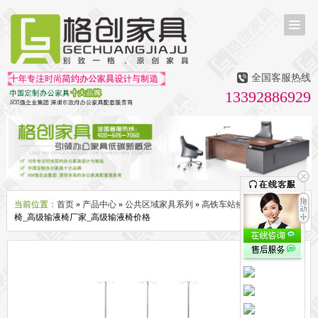
首页
茶台茶桌
全国客服热线
多媒体会议室家具
13392886929
无纸化会议系统
话筒升降器
多媒体升降会议台
液晶屏升降器
办公屏风隔断系列
办公屏风卡位
高隔断墙
折叠屏风
组合职员台
办公桌系列
新中式实木老板桌
洽谈桌
可升降办公桌
老板大班桌
经理办公桌
会议桌
当前位置：
首页
»
产品中心
»
公共区域家具系列
»
高铁车站候车椅
» 高级输液
椅_高级输液椅厂家_高级输液椅价格
办公椅系列
休闲椅
老板大班椅
职员办公椅
会议椅
人体工学椅
办公沙发|茶几系列
办公沙发
贵宾沙发
茶几
茶水柜
文件柜系列
地柜
装饰柜
副柜
间隔柜
矮柜
实木文件柜
板式文件柜
钢制文件柜