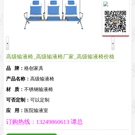
保密文件柜
前台接待系列
前台
接待家具
培训家具系列
培训桌
培训椅
公共区域家具系列
高铁车站候车椅
酒店公寓家具
高级输液椅_高级输液椅厂家_高级输液椅价格
他们正在使用格创家具
品 牌：
格创家具
无纸化会议系统案例
办公家具案例
办公家具资讯
产品名称：
高级输液椅
格创动态
行业动态
家具常识
荣誉资质
客户见证
常见问题
材 质：
不锈钢输液椅
走进格创家具
可否定制：
可以定制
联系北琛深圳办公家具厂
关于北琛品牌办公家具
企业文化
在线留言
申请友情链接
应 用：
医院输液室
订购热线：13249860613 谭总