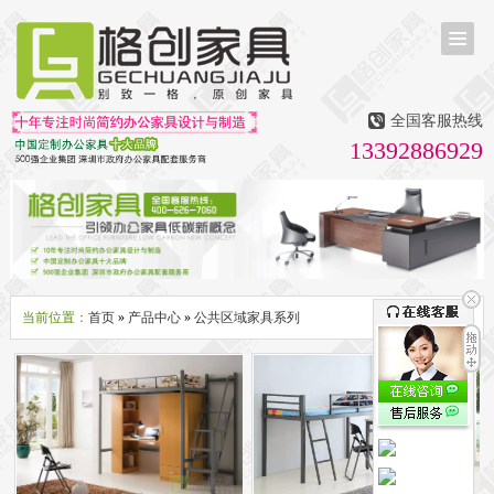
首页
茶台茶桌
全国客服热线
多媒体会议室家具
13392886929
无纸化会议系统
话筒升降器
多媒体升降会议台
液晶屏升降器
办公屏风隔断系列
办公屏风卡位
高隔断墙
折叠屏风
组合职员台
办公桌系列
新中式实木老板桌
洽谈桌
可升降办公桌
老板大班桌
经理办公桌
会议桌
当前位置：
首页
»
产品中心
»
公共区域家具系列
办公椅系列
休闲椅
老板大班椅
职员办公椅
会议椅
人体工学椅
办公沙发|茶几系列
办公沙发
贵宾沙发
茶几
茶水柜
文件柜系列
地柜
装饰柜
副柜
间隔柜
矮柜
实木文件柜
板式文件柜
钢制文件柜