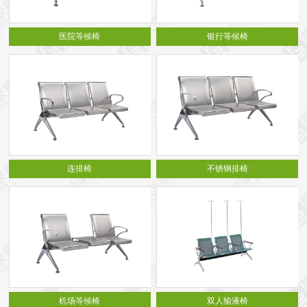
医院等候椅
银行等候椅
连排椅
不锈钢排椅
机场等候椅
双人输液椅