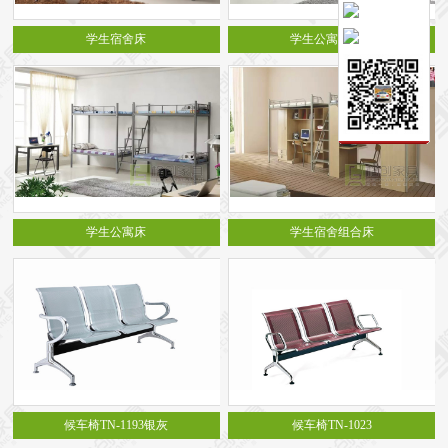
保密文件柜
学生宿舍床
学生公寓组合床
前台接待系列
前台
接待家具
培训家具系列
培训桌
培训椅
公共区域家具系列
高铁车站候车椅
酒店公寓家具
他们正在使用格创家具
无纸化会议系统案例
办公家具案例
学生公寓床
学生宿舍组合床
办公家具资讯
格创动态
行业动态
家具常识
荣誉资质
客户见证
常见问题
走进格创家具
联系北琛深圳办公家具厂
关于北琛品牌办公家具
企业文化
在线留言
申请友情链接
候车椅TN-1193银灰
候车椅TN-1023