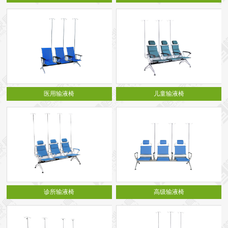
医用输液椅
儿童输液椅
诊所输液椅
高级输液椅