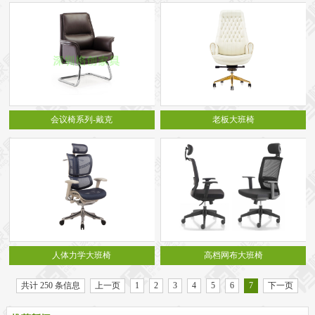
会议椅系列-戴克
老板大班椅
人体力学大班椅
高档网布大班椅
共计 250 条信息
上一页
1
2
3
4
5
6
7
下一页