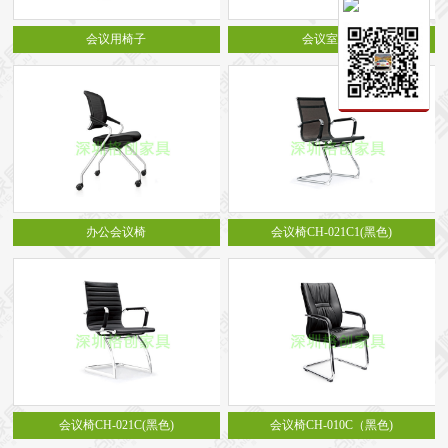
保密文件柜
会议用椅子
会议室椅子
前台接待系列
前台
接待家具
培训家具系列
培训桌
培训椅
公共区域家具系列
高铁车站候车椅
酒店公寓家具
他们正在使用格创家具
无纸化会议系统案例
办公家具案例
办公会议椅
会议椅CH-021C1(黑色)
办公家具资讯
格创动态
行业动态
家具常识
荣誉资质
客户见证
常见问题
走进格创家具
联系北琛深圳办公家具厂
关于北琛品牌办公家具
企业文化
在线留言
申请友情链接
会议椅CH-021C(黑色)
会议椅CH-010C（黑色)