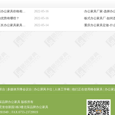
·定做办公家具定制-高端与普通办公家具价格相差巨大的原因是什么？
2022-05-16
的优势有哪些？
2022-05-16
·板式办公家具厂-如何
·办公椅子图片大全价格-如何延长办公家具家具的保质期？
2022-05-14
·重庆办公家具定做-什
班台
|
多媒体升降会议台
|
办公屏风卡位
|
人体工学椅
|
他们正在使用格创家具
|
办公家
t ? 北琛品牌办公家具 版权所有
宏发创新园1栋3楼北琛品牌办公家具
281949；FAX:0755-23729919