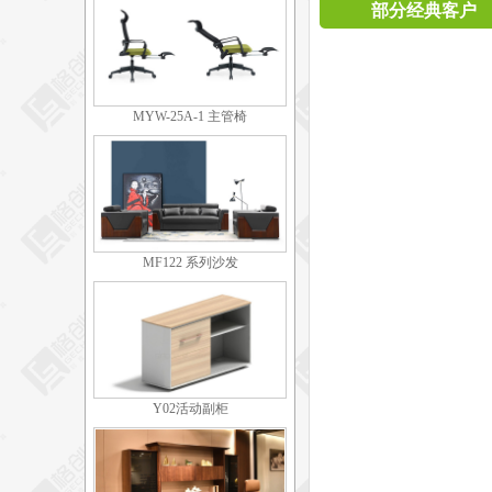
部分经典客户
MYW-25A-1 主管椅
MF122 系列沙发
Y02活动副柜