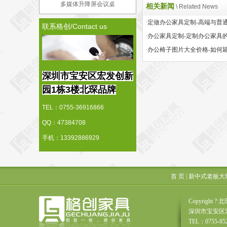
多媒体升降屏会议桌
相关新闻
\ Related News
联系格创/Contact us
·办公家具定制-定制办公家具
深圳市宝安区宏发创新
园1栋3楼北琛品牌
TEL：0755-36916866
QQ：47384708
手机：13392886929
首 页
|
新中式老板大
Copyrigh
深圳市宝安区
TEL：0755-85