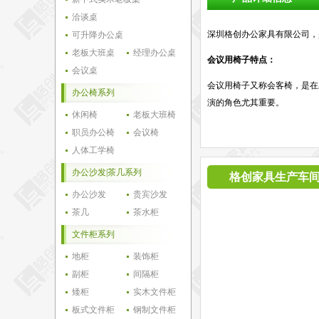
洽谈桌
深圳格创办公家具有限公司，
可升降办公桌
老板大班桌
经理办公桌
会议用椅子特点：
会议桌
会议用椅子又称会客椅，是在
办公椅系列
演的角色尤其重要。
休闲椅
老板大班椅
职员办公椅
会议椅
人体工学椅
办公沙发|茶几系列
格创家具生产车
办公沙发
贵宾沙发
茶几
茶水柜
文件柜系列
地柜
装饰柜
副柜
间隔柜
矮柜
实木文件柜
板式文件柜
钢制文件柜