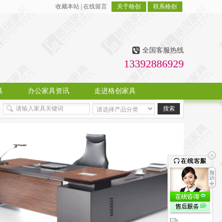
收藏本站
|
在线留言
关于格创
联系格创
全国客服热线
13392886929
具
办公家具资讯
走进格创家具