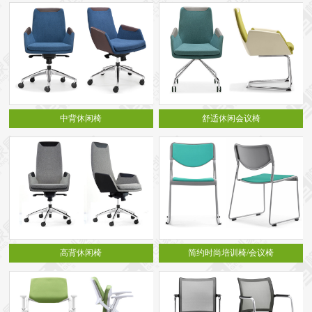
中背休闲椅
舒适休闲会议椅
高背休闲椅
简约时尚培训椅/会议椅