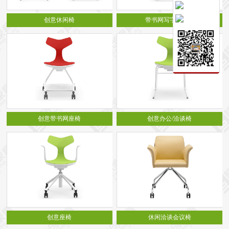
保密文件柜
创意休闲椅
带书网写字板座椅
前台接待系列
前台
接待家具
培训家具系列
培训桌
培训椅
公共区域家具系列
高铁车站候车椅
酒店公寓家具
他们正在使用格创家具
无纸化会议系统案例
办公家具案例
创意带书网座椅
创意办公/洽谈椅
办公家具资讯
格创动态
行业动态
家具常识
荣誉资质
客户见证
常见问题
走进格创家具
联系北琛深圳办公家具厂
关于北琛品牌办公家具
企业文化
在线留言
申请友情链接
创意座椅
休闲洽谈会议椅