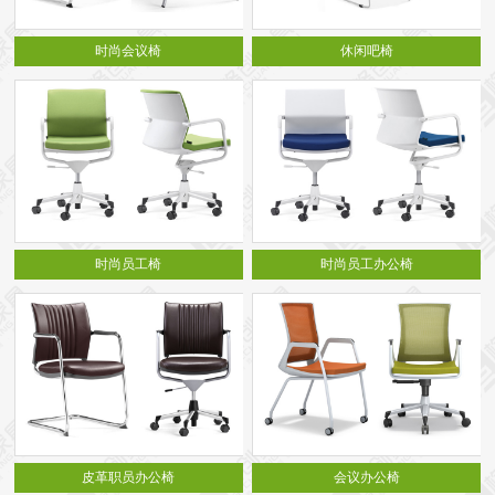
时尚会议椅
休闲吧椅
时尚员工椅
时尚员工办公椅
皮革职员办公椅
会议办公椅