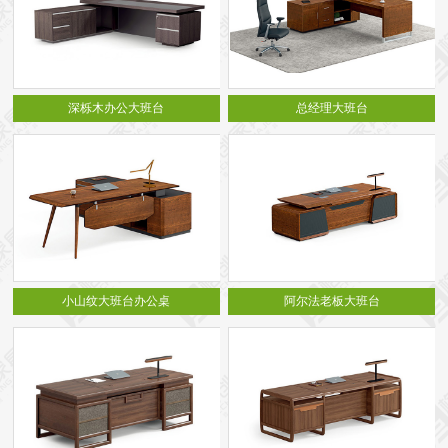
深栎木办公大班台
总经理大班台
小山纹大班台办公桌
阿尔法老板大班台