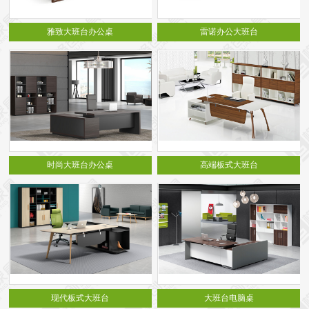
雅致大班台办公桌
雷诺办公大班台
时尚大班台办公桌
高端板式大班台
现代板式大班台
大班台电脑桌