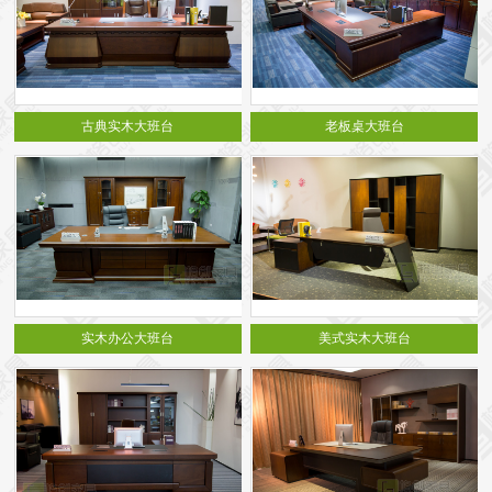
古典实木大班台
老板桌大班台
实木办公大班台
美式实木大班台