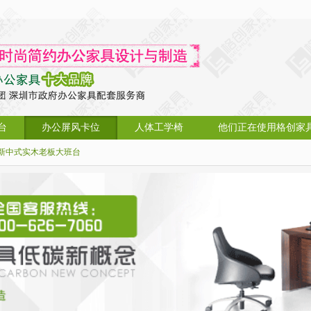
台
办公屏风卡位
人体工学椅
他们正在使用格创家
新中式实木老板大班台