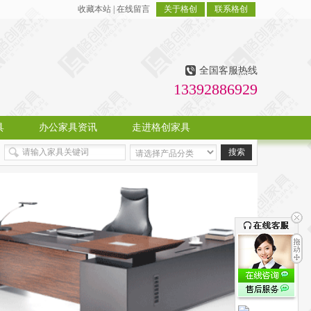
收藏本站
|
在线留言
关于格创
联系格创
全国客服热线
13392886929
具
办公家具资讯
走进格创家具