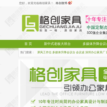
您好，欢迎光临格创家具！
格创微博
首 页
新中式老板大班台
多媒体升降会议
热门搜索：
屏风工作位
多媒体升降会议台
会议桌
深圳办公家具厂