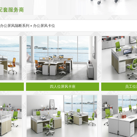
办公屏风隔断系列
»
办公屏风卡位
桌
四人位屏风卡座
员工位