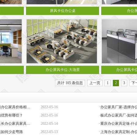
位
屏风卡位办公桌
办公
桌
办公屏风卡位-大场景
办公屏风卡位
共计 105 条信息
上一页
1
2
3
下
·定做办公家具定制-高端与普通办公家具价格相差巨大的原因是什么？
2022-05-16
的优势有哪些？
2022-05-16
·板式办公家具厂-如何
·办公椅子图片大全价格-如何延长办公家具家具的保质期？
2022-05-14
·重庆办公家具定做-什
该如何少走弯路
2022-05-13