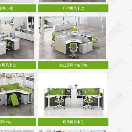
屏风卡座
广州屏风卡位
桌屏风卡位
办公屏风卡位价格
屏风卡位
现代屏风卡位