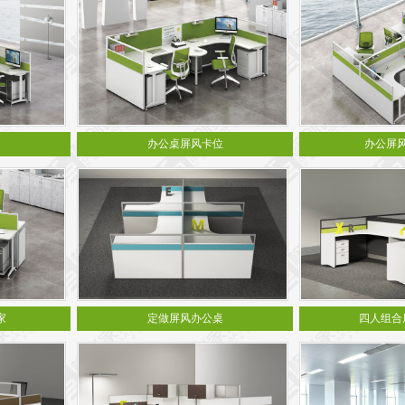
办公桌屏风卡位
办公屏
家
定做屏风办公桌
四人组合