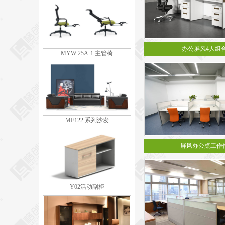
办公屏风4人组
MYW-25A-1 主管椅
MF122 系列沙发
屏风办公桌工作
Y02活动副柜