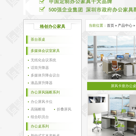
当前位置：
首页
»
产品中心
»
格创办公家具
茶台茶桌
多媒体会议室家具
无纸化会议系统
话筒升降器
多媒体升降会议台
液晶屏升降器
屏风卡座办公
办公屏风隔断系列
办公屏风卡位
高隔断墙
折叠屏风
组合职员台
办公桌系列
新中式实木老板桌