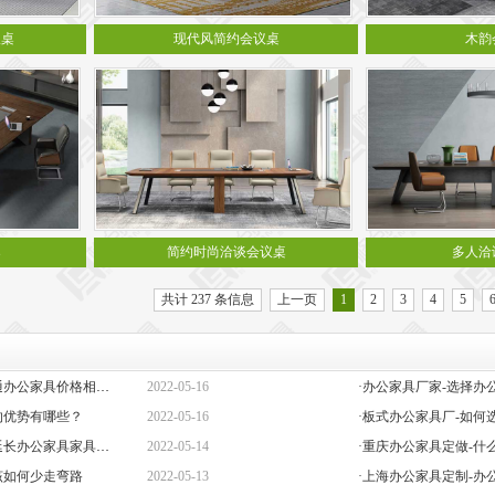
议桌
现代风简约会议桌
木韵
桌
简约时尚洽谈会议桌
多人洽
共计 237 条信息
上一页
1
2
3
4
5
·定做办公家具定制-高端与普通办公家具价格相差巨大的原因是什么？
2022-05-16
的优势有哪些？
2022-05-16
·板式办公家具厂-如何
·办公椅子图片大全价格-如何延长办公家具家具的保质期？
2022-05-14
·重庆办公家具定做-什
该如何少走弯路
2022-05-13