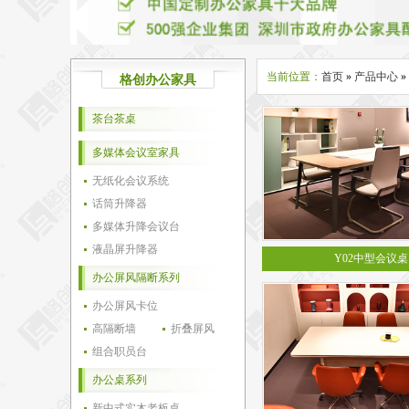
当前位置：
首页
»
产品中心
»
格创办公家具
茶台茶桌
多媒体会议室家具
无纸化会议系统
话筒升降器
多媒体升降会议台
液晶屏升降器
Y02中型会议桌
办公屏风隔断系列
办公屏风卡位
高隔断墙
折叠屏风
组合职员台
办公桌系列
新中式实木老板桌