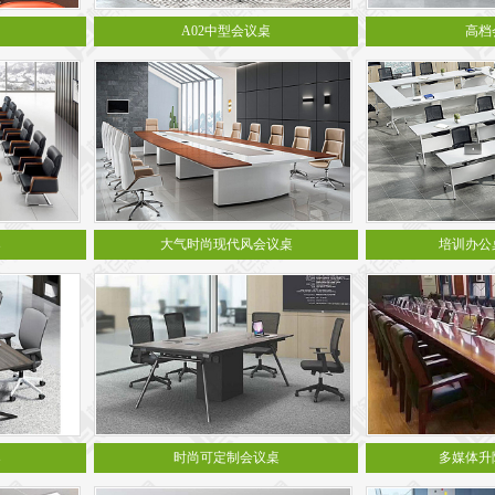
A02中型会议桌
高档
桌
大气时尚现代风会议桌
培训办公
桌
时尚可定制会议桌
多媒体升