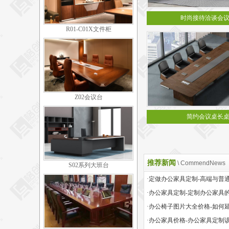
时尚接待洽谈会
R01-C01X文件柜
Z02会议台
简约会议桌长
推荐新闻
\ CommendNews
S02系列大班台
·办公家具定制-定制办公家具
·办公家具价格-办公家具定制