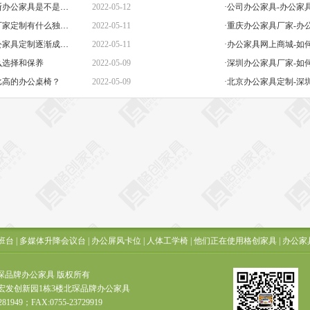
·杭州办公家具-消费者怎样判断办公家具是不是经久耐用？
2022-05-12
·公司办公家具-办公家
·北京办公家具公司-办公家具厂家定制有什么独特之处
2022-05-11
·重庆办公家具厂家-办
·合肥办公家具-人体工效学办公家具定制逐渐成为新潮流
2022-05-11
么选择和保养
2022-05-09
·深圳办公家具厂家-如
比高的办公桌椅？
2022-05-09
班台
|
多媒体升降会议台
|
办公屏风卡位
|
人体工学椅
|
他们正在使用格创家具
|
办公家
t ? 北琛品牌办公家具 版权所有
宏发创新园1栋3楼北琛品牌办公家具
281949；FAX:0755-23729919