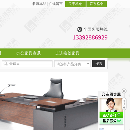
收藏本站
|
在线留言
关于格创
联系格创
全国客服热线
13392886929
具
办公家具资讯
走进格创家具