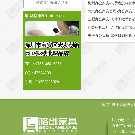
多媒体升降屏会议桌
联系格创/Contact us
·办公家具工厂-会议椅应该怎
·重庆办公桌椅-如何挑到性价
深圳市宝安区宏发创新
园1栋3楼北琛品牌
TEL：0755-36916866
QQ：47384708
手机：13392886929
首 页
|
新中式老板大
Copyrigh
深圳市宝安区
TEL：0755-85