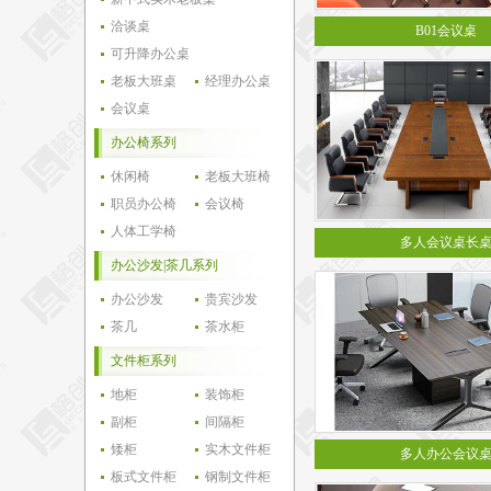
洽谈桌
B01会议桌
可升降办公桌
老板大班桌
经理办公桌
会议桌
办公椅系列
休闲椅
老板大班椅
职员办公椅
会议椅
人体工学椅
多人会议桌长
办公沙发|茶几系列
办公沙发
贵宾沙发
茶几
茶水柜
文件柜系列
地柜
装饰柜
副柜
间隔柜
矮柜
实木文件柜
多人办公会议
板式文件柜
钢制文件柜