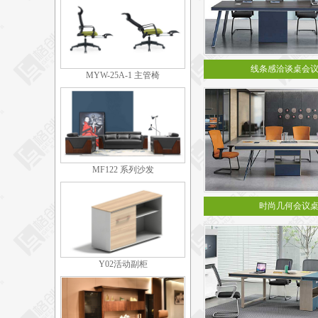
线条感洽谈桌会
MYW-25A-1 主管椅
MF122 系列沙发
时尚几何会议
Y02活动副柜