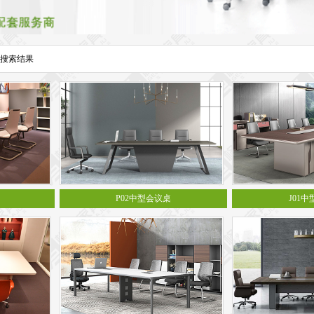
 搜索结果
P02中型会议桌
J01