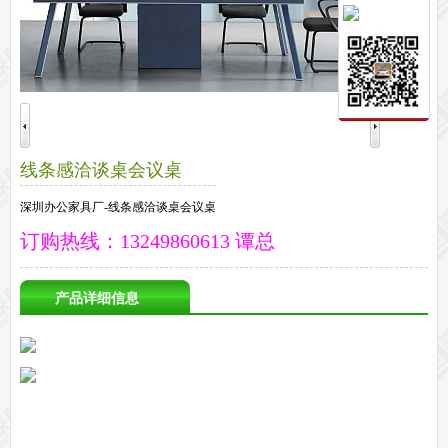
保密文件柜
前台接待系列
前台
接待家具
培训家具系列
培训桌
培训椅
公共区域家具系列
线条感洽谈桌会议桌
高铁车站候车椅
酒店公寓家具
他们正在使用格创家具
深圳办公家具厂-线条感洽谈桌会议桌
无纸化会议系统案例
办公家具案例
订购热线：13249860613 谭总
办公家具资讯
格创动态
行业动态
家具常识
荣誉资质
客户见证
常见问题
产品详细信息
走进格创家具
联系北琛深圳办公家具厂
关于北琛品牌办公家具
企业文化
在线留言
申请友情链接