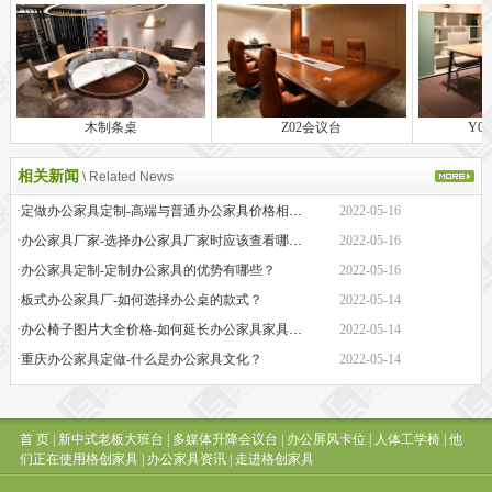
木制条桌
Z02会议台
Y0
相关新闻
\ Related News
·定做办公家具定制-高端与普通办公家具价格相差巨大的原因是什么？
2022-05-16
·办公家具厂家-选择办公家具厂家时应该查看哪些方面？
2022-05-16
·办公家具定制-定制办公家具的优势有哪些？
2022-05-16
·板式办公家具厂-如何选择办公桌的款式？
2022-05-14
·办公椅子图片大全价格-如何延长办公家具家具的保质期？
2022-05-14
·重庆办公家具定做-什么是办公家具文化？
2022-05-14
首 页
|
新中式老板大班台
|
多媒体升降会议台
|
办公屏风卡位
|
人体工学椅
|
他
们正在使用格创家具
|
办公家具资讯
|
走进格创家具