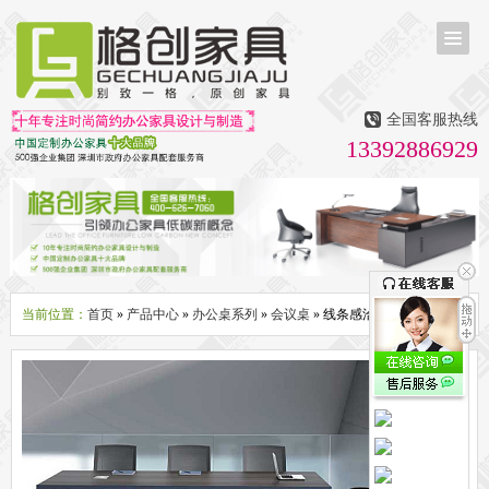
首页
茶台茶桌
全国客服热线
多媒体会议室家具
13392886929
无纸化会议系统
话筒升降器
多媒体升降会议台
液晶屏升降器
办公屏风隔断系列
办公屏风卡位
高隔断墙
折叠屏风
组合职员台
办公桌系列
新中式实木老板桌
洽谈桌
可升降办公桌
老板大班桌
经理办公桌
会议桌
当前位置：
首页
»
产品中心
»
办公桌系列
»
会议桌
» 线条感洽谈桌会议桌
办公椅系列
休闲椅
老板大班椅
职员办公椅
会议椅
人体工学椅
办公沙发|茶几系列
办公沙发
贵宾沙发
茶几
茶水柜
文件柜系列
地柜
装饰柜
副柜
间隔柜
矮柜
实木文件柜
板式文件柜
钢制文件柜