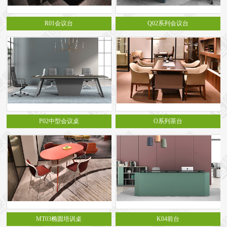
R01会议台
Q02系列会议台
P02中型会议桌
O系列茶台
MT03椭圆培训桌
K04前台