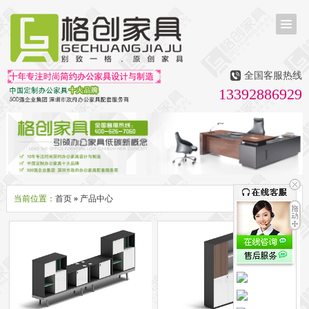
首页
茶台茶桌
全国客服热线
多媒体会议室家具
13392886929
无纸化会议系统
话筒升降器
多媒体升降会议台
液晶屏升降器
办公屏风隔断系列
办公屏风卡位
高隔断墙
折叠屏风
组合职员台
办公桌系列
新中式实木老板桌
洽谈桌
可升降办公桌
老板大班桌
经理办公桌
会议桌
当前位置：
首页
»
产品中心
办公椅系列
休闲椅
老板大班椅
职员办公椅
会议椅
人体工学椅
办公沙发|茶几系列
办公沙发
贵宾沙发
茶几
茶水柜
文件柜系列
地柜
装饰柜
副柜
间隔柜
矮柜
实木文件柜
板式文件柜
钢制文件柜