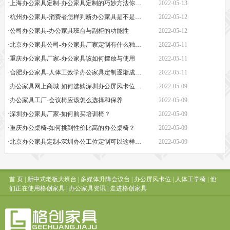
·上海办公家具定制-办公家具定制的巧妙方法你知道吗
2022-05-13
·杭州办公家具-消费者怎样判断办公家具是不是经久耐用？
2022-05-12
·公司办公家具-办公家具班台与副柜的功能性
2022-05-12
·北京办公家具公司-办公家具厂家定制有什么独特之处
2022-05-11
·重庆办公家具厂家-办公家具该如何摆放与使用
2022-05-11
·合肥办公家具-人体工效学办公家具定制逐渐成为新潮流
2022-05-11
·办公家具网上商城-如何选购深圳办公屏风卡位定制生产厂家
2022-05-09
·办公家具工厂-会议椅应该怎么选择和保养
2022-05-09
·深圳办公家具厂家-如何购买培训椅？
2022-05-09
·重庆办公桌椅-如何挑到性价比高的办公桌椅？
2022-05-09
·北京办公家具定制-深圳办公工位定制可以这样操作
2022-05-09
首 页
|
新中式老板大班台
|
多媒体升降会议台
|
办公屏风卡位
|
人体工学椅
|
他
们正在使用格创家具
|
办公家具资讯
|
走进格创家具