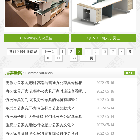
Q02-P06四人职员位
Q02-P02四人职员位
共计 2104 条信息
上一页
1
2
3
4
5
6
7
8
9
10
11
…
53
下一页
推荐新闻
\ CommendNews
·定做办公家具定制-高端与普通办公家具价格相差巨大的原因是什么？
2022-05-16
·办公家具厂家-选择办公家具厂家时应该查看哪些方面？
2022-05-16
·办公家具定制-定制办公家具的优势有哪些？
2022-05-16
·板式办公家具厂-如何选择办公桌的款式？
2022-05-14
·办公椅子图片大全价格-如何延长办公家具家具的保质期？
2022-05-14
·重庆办公家具定做-什么是办公家具文化？
2022-05-14
·办公家具价格-办公家具定制该如何少走弯路
2022-05-13