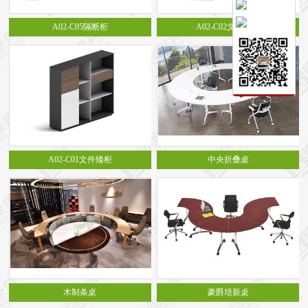
保密文件柜
A02-C05隔断柜
A02-C02文件高柜
前台接待系列
前台
接待家具
培训家具系列
培训桌
培训椅
公共区域家具系列
高铁车站候车椅
酒店公寓家具
他们正在使用格创家具
无纸化会议系统案例
办公家具案例
A02-C01文件矮柜
中央折叠桌
办公家具资讯
格创动态
行业动态
家具常识
荣誉资质
客户见证
常见问题
走进格创家具
联系北琛深圳办公家具厂
关于北琛品牌办公家具
企业文化
在线留言
申请友情链接
木制条桌
豪爵培新桌