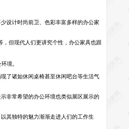
不少设计时尚前卫、色彩丰富多样的办公家
等，但现代人们更讲究个性，办公家具也跟
公环境。
涌现了诸如休闲桌椅甚至休闲吧台等生活气
表示非常希望的办公环境也类似展区展示的
。以其独特的魅力渐渐走进人们的工作生