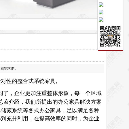
跟着需求走。
针对性的整合式系统家具。
同了，企业更加注重整体形象，每一个区域
总监介绍，我们所提出的办公家具解决方案
案储藏系统等各式办公家具，足以满足各种
得到充分利用，在提高效率的同时，为企业