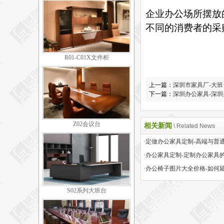
企业办公场所摆放
不同的消费者的采
R01-C01X文件柜
上一篇：
深圳市家具厂-大
下一篇：
深圳办公家具-深
Z02会议台
相关新闻
\ Related News
·办公家具定制-定制办公家具
S02系列大班台