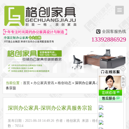
首页
茶台茶桌
全国客服热线
多媒体会议室家具
13392886929
无纸化会议系统
话筒升降器
多媒体升降会议台
液晶屏升降器
办公屏风隔断系列
办公屏风卡位
高隔断墙
折叠屏风
组合职员台
办公桌系列
新中式实木老板桌
洽谈桌
可升降办公桌
老板大班桌
经理办公桌
会议桌
当前位置：
首页
»
办公家具资讯
»
格创动态
» 深圳办公家具-深圳办公家具服
务宗旨
办公椅系列
休闲椅
老板大班椅
职员办公椅
会议椅
人体工学椅
办公沙发|茶几系列
深圳办公家具-深圳办公家具服务宗旨
办公沙发
贵宾沙发
茶几
茶水柜
文件柜系列
发布日期：2021-06-18 14:49:26 作者：格创家具 来源：格创家具 浏览次
数：70514
地柜
装饰柜
副柜
间隔柜
矮柜
实木文件柜
板式文件柜
钢制文件柜