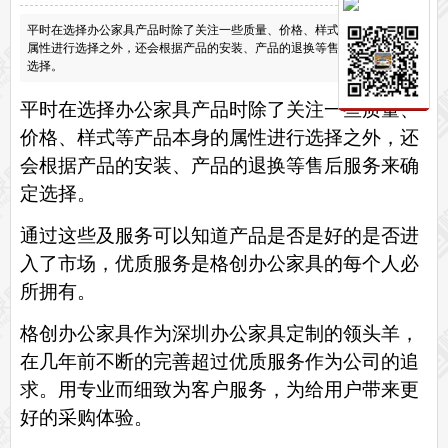
保密文件柜
平时在选择办公家具产品时除了关注一些质量、价格、样式等产品本身的
前台接待系列
属性进行选择之外，还会根据产品的安装、产品的退换等售后服务来确定
选择。
前台
接待家具
培训家具系列
平时在选择办公家具产品时除了关注一些质量、
培训桌
培训椅
价格、样式等产品本身的属性进行选择之外，还
公共区域家具系列
会根据产品的安装、产品的退换等售后服务来确
高铁车站候车椅
酒店公寓家具
定选择。
他们正在使用格创家具
无纸化会议系统案例
办公家具案例
通过这些及服务可以知道产品是否是好的是否进
办公家具资讯
入了市场，优质服务是
格创
办公家具的每个人必
格创动态
行业动态
家具常识
荣誉资质
客户见证
常见问题
所拥有
。
走进格创家具
格创
办公家具作为深圳办公家具定制的领头羊，
联系北琛深圳办公家具厂
关于北琛品牌办公家具
企业文化
在线留言
申请友情链接
在几年前不断的完善超过优质服务作为公司的追
求。用专业而细致为客户服务，为给用户带来更
好的采购体验。