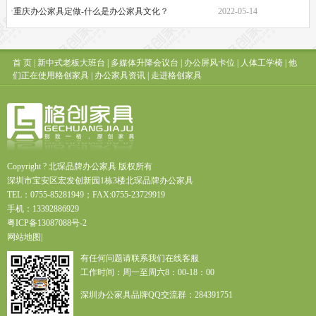
·重庆办公家具定做-什么是办公家具文化？
2022-05-14
首 页
|
新中式老板大班台
|
多媒体升降会议台
|
办公屏风卡位
|
人体工学椅
|
他
们正在使用格创家具
|
办公家具资讯
|
走进格创家具
Copyright ? 北琛品牌办公家具 版权所有
深圳市宝安区宏发创新园1栋3楼北琛品牌办公家具
TEL：0755-85281949；FAX:0755-23729919
手机：13392886929
粤
ICP
备
13087088
号
-2
网站地图
|
有任何问题请联系我们在线客服
工作时间：周一至周六8：00-18：00
深圳办公家具品牌QQ交流群：284391751