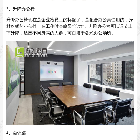
3、升降办公椅
升降办公椅现在是企业给员工的标配了，是配合办公桌使用的，身
材略矮的小伙伴，在工作时会略显“吃力”。升降办公椅可以调节上
下升降，适应不同身高的人群，可百搭于各式办公场所。
4、会议桌