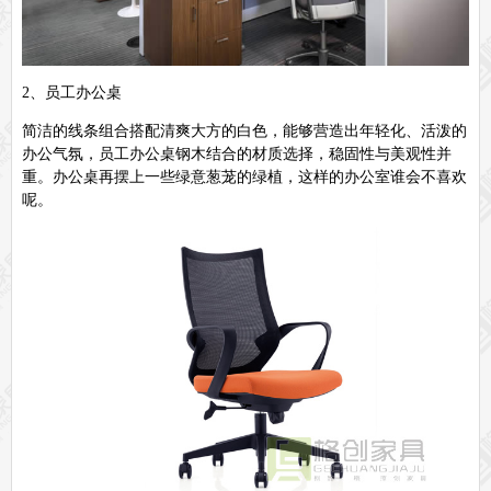
2、员工办公桌
简洁的线条组合搭配清爽大方的白色，能够营造出年轻化、活泼的
办公气氛，员工办公桌钢木结合的材质选择，稳固性与美观性并
重。办公桌再摆上一些绿意葱茏的绿植，这样的办公室谁会不喜欢
呢。