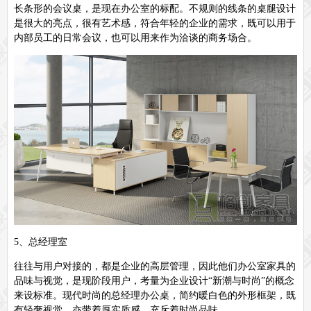
长条形的会议桌，是现在办公室的标配。不规则的线条的桌腿设计
是很大的亮点，很有艺术感，符合年轻的企业的需求，既可以用于
内部员工的日常会议，也可以用来作为洽谈的商务场合。
5、总经理室
往往与用户对接的，都是企业的高层管理，因此他们办公室家具的
品味与视觉，是现阶段用户，考量为企业设计“新潮与时尚”的概念
来设标准。现代时尚的总经理办公桌，简约暖白色的外形框架，既
有轻奢视觉，亦带着厚实质感、充斥着时尚品味。