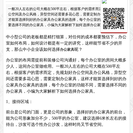
保密文件柜
一般20人左右的公司大概在500平左右，根据客户的需求而定，先规划好办
前台接待系列
公空间及办公风格，异型空间还需要多花心思，需要定制办公家具，这样
才能算选择到好的办公家具办公家具的选择，每个办公室的功能不同，需
前台
接待家具
要选择不同的办公家具，小编为大家解析下如何选择办公家具。
培训家具系列
培训桌
培训椅
中小型公司的老板都是精打细算，对任何的成本都要预估下，办公
室如何布局，如何设计都是有一定的讲究，这样能节省不少的开
公共区域家具系列
支，那么中小企业该如何选择
呢？
办公家具
高铁车站候车椅
酒店公寓家具
他们正在使用格创家具
办公室的布局需提前和装修公司沟通好，每个办公室的房间大概多
少人，这间办公室做啥用。一般20人左右的公司大概在500平左
无纸化会议系统案例
办公家具案例
右，根据客户的需求而定，先规划好办公空间及办公风格，异型空
办公家具资讯
间还需要多花心思，需要定制办公家具，这样才能算选择到好的办
格创动态
行业动态
家具常识
荣誉资质
客户见证
常见问题
公家具办公家具的选择，每个办公室的功能不同，需要选择不同的
走进格创家具
办公家具，小编为大家解析下如何选择办公家具。
联系北琛深圳办公家具厂
关于北琛品牌办公家具
企业文化
在线留言
1、接待区域：
申请友情链接
前台是公司的门面，更是公司的形象，选择好的办公家具的前台，
能为公司形象加分不少，500平的办公室，建议选择6米长左右的接
待台，沙发可选个性办公沙发，这样时尚又节省空间。