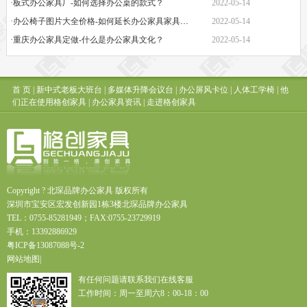
·板式办公家具厂-如何选择办公桌的款式？
2022-05-14
·办公椅子图片大全价格-如何延长办公家具家具的保质期？
2022-05-14
·重庆办公家具定做-什么是办公家具文化？
2022-05-14
首 页
|
新中式老板大班台
|
多媒体升降会议台
|
办公屏风卡位
|
人体工学椅
|
他
们正在使用格创家具
|
办公家具资讯
|
走进格创家具
Copyright ? 北琛品牌办公家具 版权所有
深圳市宝安区宏发创新园1栋3楼北琛品牌办公家具
TEL：0755-85281949；FAX:0755-23729919
手机：13392886929
粤
ICP
备
13087088
号
-2
网站地图
|
有任何问题请联系我们在线客服
工作时间：周一至周六8：00-18：00