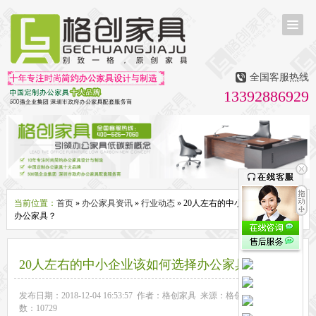
首页
茶台茶桌
全国客服热线
多媒体会议室家具
13392886929
无纸化会议系统
话筒升降器
多媒体升降会议台
液晶屏升降器
办公屏风隔断系列
办公屏风卡位
高隔断墙
折叠屏风
组合职员台
办公桌系列
新中式实木老板桌
洽谈桌
可升降办公桌
老板大班桌
经理办公桌
会议桌
当前位置：
首页
»
办公家具资讯
»
行业动态
» 20人左右的中小企业该如何选择
办公家具？
办公椅系列
休闲椅
老板大班椅
职员办公椅
会议椅
人体工学椅
办公沙发|茶几系列
20人左右的中小企业该如何选择办公家具？
办公沙发
贵宾沙发
茶几
茶水柜
文件柜系列
发布日期：2018-12-04 16:53:57 作者：格创家具 来源：格创家具 浏览次
数：10729
地柜
装饰柜
副柜
间隔柜
矮柜
实木文件柜
板式文件柜
钢制文件柜