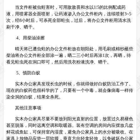
当文件柜被虫蛀害时，可用敌敌畏和水以
1
∶
5
的比例配成药
液，用喷雾器全面喷射，让药液渗入办公文件柜内，连续喷射
3~5
次，经
8
小时后，可杀死全部蛀虫，过后，将办公文件柜用清水洗
刷干净、晒干。
4
、用柴油涂擦
晴天将已遭虫蛀的办公文件柜放在朝阳处，用毛刷或棉纱蘸些
柴油将办公文件柜全部涂一遍，晒二三小时后再涂
1
次，再晒，待
看见蛀虫死在洞口即可，然后用洗衣粉液洗净、晒干。
5
、慎防白蚁
实木办公家具发现长虫的时候，你就得做好白蚁防治工作了。
现在的白蚁药也很科学的了，只要有一个中毒，就会像病毒一样传
染全洞的白蚁，结果全杀死。
其他注意事项
实木办公家具尽量不要放到阳光直射的位置，放置过久易褪色
甚至脱落，同时远离空调和取暖器。装有空调的房间内应摆放几盆
鲜花或鱼缸，可保持室内湿度，避免办公家具上的水分被吸收。在
家具上放物品应垫一层软膜，垂直方向轻拿轻放，以免破坏办公家