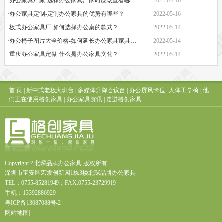
·办公家具厂家-选择办公家具厂家时应该查看哪些方面？
2022-05-16
·办公家具定制-定制办公家具的优势有哪些？
2022-05-16
·板式办公家具厂-如何选择办公桌的款式？
2022-05-14
·办公椅子图片大全价格-如何延长办公家具家具的保质期？
2022-05-14
·重庆办公家具定做-什么是办公家具文化？
2022-05-14
首 页
|
新中式老板大班台
|
多媒体升降会议台
|
办公屏风卡位
|
人体工学椅
|
他
们正在使用格创家具
|
办公家具资讯
|
走进格创家具
Copyright ? 北琛品牌办公家具 版权所有
深圳市宝安区宏发创新园1栋3楼北琛品牌办公家具
TEL：0755-85281949；FAX:0755-23729919
手机：13392886929
粤
ICP
备
13087088
号
-2
网站地图
|