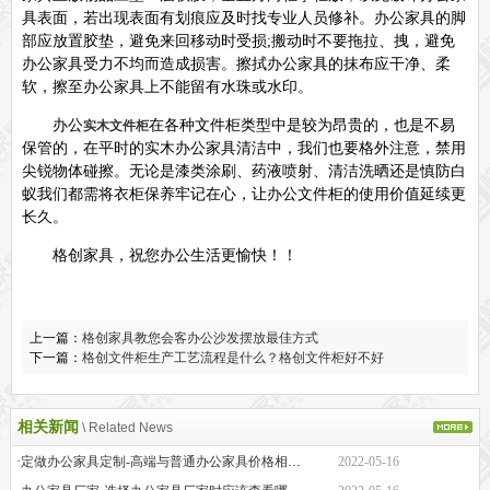
具表面，若出现表面有划痕应及时找专业人员修补。办公家具的脚
部应放置胶垫，避免来回移动时受损
;
搬动时不要拖拉、拽，避免
办公家具受力不均而造成损害。擦拭办公家具的抹布应干净、柔
软，擦至办公家具上不能留有水珠或水印。
办公
在各种文件柜类型中是较为昂贵的，也是不易
实木文件柜
保管的，在平时的实木办公家具清洁中，我们也要格外注意，禁用
尖锐物体碰擦。无论是漆类涂刷、药液喷射、清洁洗晒还是慎防白
蚁我们都需将衣柜保养牢记在心，让办公文件柜的使用价值延续更
长久。
格创家具，祝您办公生活更愉快！！
上一篇：
格创家具教您会客办公沙发摆放最佳方式
下一篇：
格创文件柜生产工艺流程是什么？格创文件柜好不好
相关新闻
\ Related News
·定做办公家具定制-高端与普通办公家具价格相差巨大的原因是什么？
2022-05-16