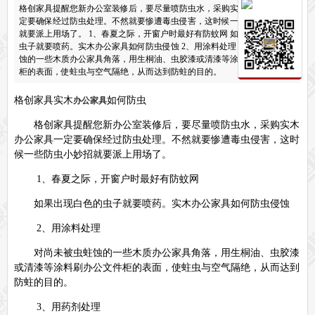
格创家具提醒您新办公室装修后，要尽量喷防虫水，采购实木办公家具一
保密文件柜
定要确保经过防虫处理。不然就要惨遭毒虫侵害，这时候一些防虫小妙招
前台接待系列
就要派上用场了。 1、春夏之际，开窗户时最好有防蚊网 如果出现白色的
虫子就要喷药。实木办公家具如何防虫侵蚀 2、用涂料处理 对尚未被虫蛀
前台
接待家具
蚀的一些木质办公家具角落，用生桐油、虫胶漆或清漆等涂料刷办公文件
培训家具系列
柜的表面，使蛀虫与空气隔绝，从而达到防蛀的目的。
培训桌
培训椅
格创家具实木
如何防虫
办公家具
公共区域家具系列
高铁车站候车椅
酒店公寓家具
格创家具提醒您新办公室装修后，要尽量喷防虫水，采购实木
办公家具一定要确保经过防虫处理。不然就要惨遭毒虫侵害，这时
他们正在使用格创家具
候一些防虫小妙招就要派上用场了。
无纸化会议系统案例
办公家具案例
办公家具资讯
1
、春夏之际，开窗户时最好有防蚊网
格创动态
行业动态
家具常识
荣誉资质
客户见证
常见问题
如果出现白色的虫子就要喷药。实木办公家具如何防虫侵蚀
走进格创家具
2
、用涂料处理
联系北琛深圳办公家具厂
关于北琛品牌办公家具
企业文化
在线留言
申请友情链接
对尚未被虫蛀蚀的一些木质办公家具角落，用生桐油、虫胶漆
或清漆等涂料刷办公文件柜的表面，使蛀虫与空气隔绝，从而达到
防蛀的目的。
3
、用药剂处理