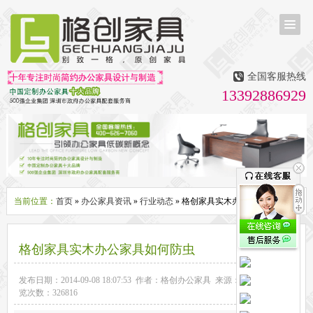
首页
茶台茶桌
全国客服热线
多媒体会议室家具
13392886929
无纸化会议系统
话筒升降器
多媒体升降会议台
液晶屏升降器
办公屏风隔断系列
办公屏风卡位
高隔断墙
折叠屏风
组合职员台
办公桌系列
新中式实木老板桌
洽谈桌
可升降办公桌
老板大班桌
经理办公桌
会议桌
当前位置：
首页
»
办公家具资讯
»
行业动态
» 格创家具实木办公家具如何防虫
办公椅系列
休闲椅
老板大班椅
职员办公椅
会议椅
人体工学椅
格创家具实木办公家具如何防虫
办公沙发|茶几系列
办公沙发
贵宾沙发
茶几
茶水柜
发布日期：2014-09-08 18:07:53 作者：格创办公家具 来源：格创家具 浏
文件柜系列
览次数：326816
地柜
装饰柜
副柜
间隔柜
矮柜
实木文件柜
板式文件柜
钢制文件柜