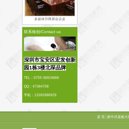
多媒体升降屏会议桌
联系格创/Contact us
深圳市宝安区宏发创新
园1栋3楼北琛品牌
TEL：0755-36916866
QQ：47384708
手机：13392886929
首 页
|
新中式老板大