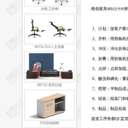
格创家具
火鹤 工作椅
钢制文件柜
1
、计划：按客户要
2
、开料：用剪板机
MYW-25A-1 主管椅
3
、冲压：冲出折角
4
、折叠：用折板机
5
、点焊：点焊加固
6
、酸洗和磷化：重
MF122 系列沙发
7
、喷塑：半制品进
8
、组装：组装门和
9
、制品：制品包装
道道工序有都
QC
监
Y02活动副柜