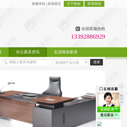
收藏本站
|
在线留言
关于格创
联系格创
全国客服热线
13392886929
具
办公家具资讯
走进格创家具