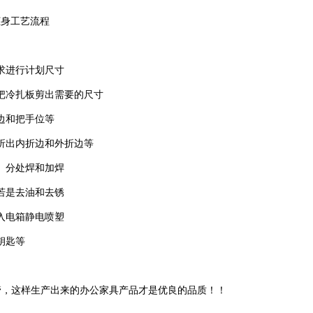
柜身工艺流程
求进行计划尺寸
把冷扎板剪出需要的尺寸
边和把手位等
折出内折边和外折边等
。分处焊和加焊
若是去油和去锈
入电箱静电喷塑
钥匙等
管，这样生产出来的办公家具产品才是优良的品质！！