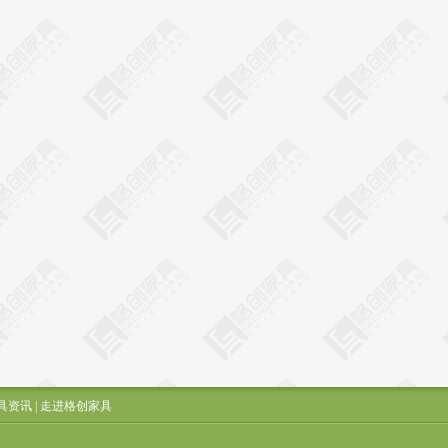
具资讯
|
走进格创家具