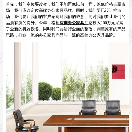
首先，我们定位要改变，我们不能再像以前一样，以低价格去赢市
场，我们应该定位高端办公家具品牌。同时，我们要已设计抢市
场，我们要让我们的客户感觉到我们的诚意。同时我们要让我们的
品质有质的提升。今年，格创
深圳办公家具厂
总投入
100
万元采购
了全新的机器设备。同时我们要进行全面的整改，调整原有的产品
思路，打造一流的办公家具产品与一流的高档办公家具品牌。