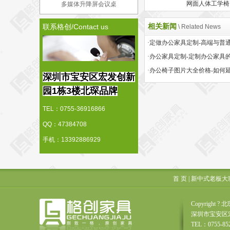
网面人体工学椅
多媒体升降屏会议桌
相关新闻
联系格创/Contact us
\ Related News
·办公家具定制-定制办公家具
深圳市宝安区宏发创新
园1栋3楼北琛品牌
TEL：0755-36916866
QQ：47384708
手机：13392886929
首 页
|
新中式老板大
Copyrigh
深圳市宝安区
TEL：0755-85