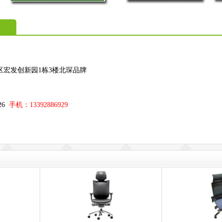
区宏发创新园1栋3楼北琛品牌
；
326
手机：13392886929