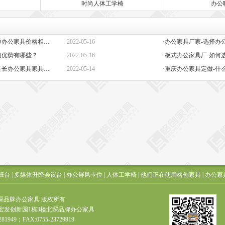
时尚人体工学椅
办公
·定做办公家具定制-高端与普通办公家具价格相差巨大的原因是什么？
2022-05-16
的优势有哪些？
2022-05-16
·板式办公家具厂-如何
·办公椅子图片大全价格-如何延长办公家具家具的保质期？
2022-05-14
·重庆办公家具定做-什
班台
|
多媒体升降会议台
|
办公屏风卡位
|
人体工学椅
|
他们正在使用格创家具
|
办公家
t ? 北琛品牌办公家具 版权所有
宏发创新园1栋3楼北琛品牌办公家具
281949；FAX:0755-23729919