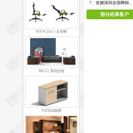
7、坐拥深圳全国网销，
部分经典客户
MYW-25A-1 主管椅
MF122 系列沙发
Y02活动副柜