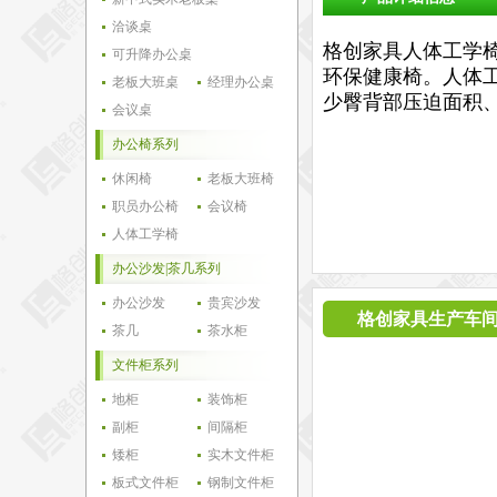
洽谈桌
格创家具人体工学
可升降办公桌
环保健康椅。人体
老板大班桌
经理办公桌
少臀背部压迫面积
会议桌
办公椅系列
休闲椅
老板大班椅
职员办公椅
会议椅
人体工学椅
办公沙发|茶几系列
办公沙发
贵宾沙发
格创家具生产车
茶几
茶水柜
文件柜系列
地柜
装饰柜
副柜
间隔柜
矮柜
实木文件柜
板式文件柜
钢制文件柜