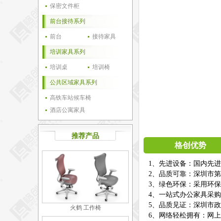
保密文件柜
前台接待系列
前台
接待家具
培训家具系列
培训桌
培训椅
公共区域家具系列
高铁车站候车椅
酒店公寓家具
推荐产品
格创优势
1、先进设备：国内先
2、品质可靠：深圳市第
3、绿色环保：采用环
4、一站式办公家具采
5、品质见证：深圳市
火鹤 工作椅
6、网络轻松拥有：网