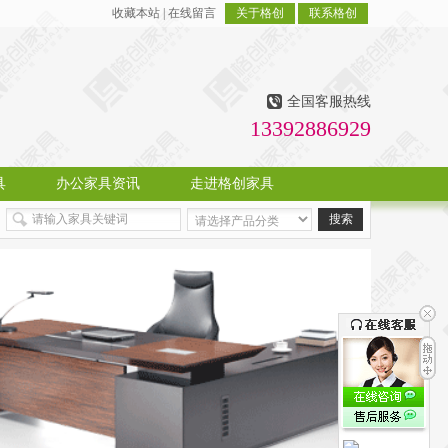
收藏本站
|
在线留言
关于格创
联系格创
全国客服热线
13392886929
具
办公家具资讯
走进格创家具