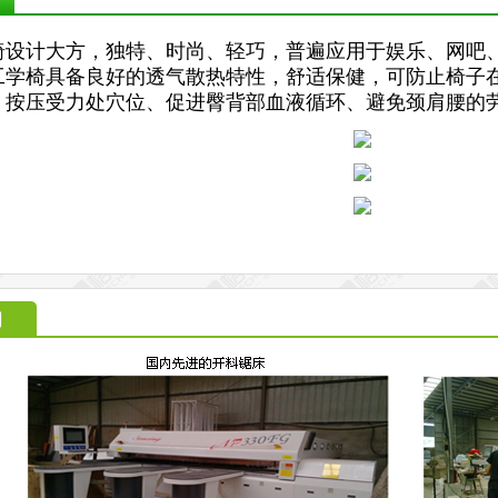
椅设计大方，独特、时尚、轻巧，普遍应用于娱乐、网吧
工学椅具备良好的透气散热特性，舒适保健，可防止椅子
、按压受力处穴位、促进臀背部血液循环、避免颈肩腰的
间