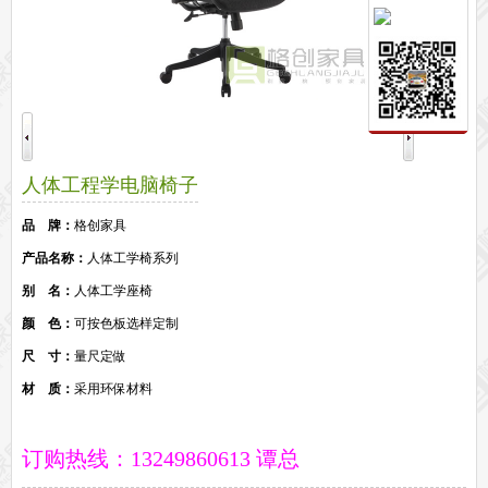
保密文件柜
前台接待系列
前台
接待家具
培训家具系列
培训桌
培训椅
公共区域家具系列
人体工程学电脑椅子
高铁车站候车椅
酒店公寓家具
他们正在使用格创家具
品 牌：
格创家具
无纸化会议系统案例
办公家具案例
产品名称：
人体工学椅系列
办公家具资讯
别 名：
人体工学座椅
格创动态
行业动态
家具常识
荣誉资质
客户见证
常见问题
颜 色：
可按色板选样定制
走进格创家具
尺 寸：
量尺定做
联系北琛深圳办公家具厂
关于北琛品牌办公家具
企业文化
在线留言
材 质：
采用环保材料
申请友情链接
订购热线：13249860613 谭总