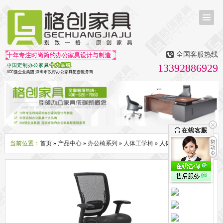
首页
茶台茶桌
全国客服热线
多媒体会议室家具
13392886929
无纸化会议系统
话筒升降器
多媒体升降会议台
液晶屏升降器
办公屏风隔断系列
办公屏风卡位
高隔断墙
折叠屏风
组合职员台
办公桌系列
新中式实木老板桌
洽谈桌
可升降办公桌
老板大班桌
经理办公桌
会议桌
当前位置：
首页
»
产品中心
»
办公椅系列
»
人体工学椅
» 人体工程学电脑椅子
办公椅系列
休闲椅
老板大班椅
职员办公椅
会议椅
人体工学椅
办公沙发|茶几系列
办公沙发
贵宾沙发
茶几
茶水柜
文件柜系列
地柜
装饰柜
副柜
间隔柜
矮柜
实木文件柜
板式文件柜
钢制文件柜