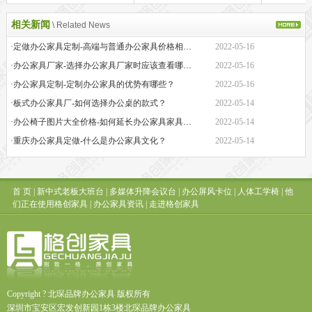
相关新闻
\ Related News
·定做办公家具定制-高端与普通办公家具价格相差巨大的原因是什么？
2022-05-16
·办公家具厂家-选择办公家具厂家时应该查看哪些方面？
2022-05-16
·办公家具定制-定制办公家具的优势有哪些？
2022-05-16
·板式办公家具厂-如何选择办公桌的款式？
2022-05-14
·办公椅子图片大全价格-如何延长办公家具家具的保质期？
2022-05-14
·重庆办公家具定做-什么是办公家具文化？
2022-05-14
首 页
|
新中式老板大班台
|
多媒体升降会议台
|
办公屏风卡位
|
人体工学椅
|
他
们正在使用格创家具
|
办公家具资讯
|
走进格创家具
Copyright ? 北琛品牌办公家具 版权所有
深圳市宝安区宏发创新园1栋3楼北琛品牌办公家具