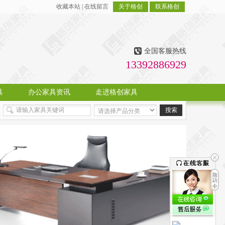
收藏本站
|
在线留言
关于格创
联系格创
全国客服热线
13392886929
具
办公家具资讯
走进格创家具