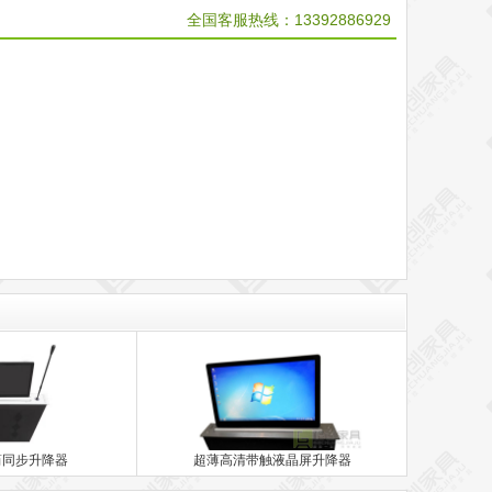
全国客服热线：
13392886929
筒同步升降器
超薄高清带触液晶屏升降器