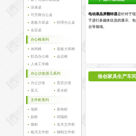
洽谈桌
电动液晶屏翻转器
是针对于现
可升降办公桌
于进行多媒体信息的显示、包
老板大班桌
经理办公桌
台等领域。
会议桌
办公椅系列
休闲椅
老板大班椅
职员办公椅
会议椅
人体工学椅
办公沙发|茶几系列
格创家具生产车
办公沙发
贵宾沙发
茶几
茶水柜
文件柜系列
地柜
装饰柜
副柜
间隔柜
矮柜
实木文件柜
板式文件柜
钢制文件柜