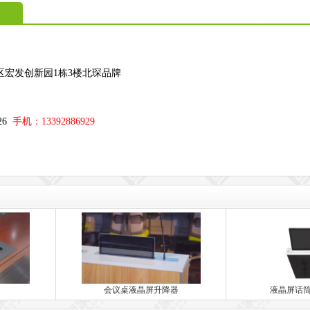
区宏发创新园1栋3楼北琛品牌
；
326
手机：13392886929
会议桌液晶屏升降器
液晶屏话