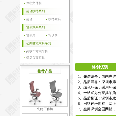
保密文件柜
前台接待系列
前台
接待家具
培训家具系列
培训桌
培训椅
公共区域家具系列
高铁车站候车椅
酒店公寓家具
格创优势
推荐产品
1、先进设备：国内先
2、品质可靠：深圳市第
3、绿色环保：采用环
4、一站式办公家具采
5、品质见证：深圳市
6、网络轻松拥有：网
火鹤 工作椅
7、坐拥深圳全国网销，