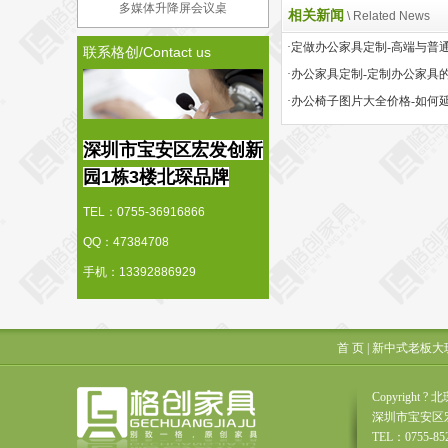
多媒体升降屏会议桌
相关新闻
\ Related News
联系格创/Contact us
·办公家具定制-定制办公家具
深圳市宝安区宏发创新
园1栋3楼北琛品牌
TEL：0755-36916866
QQ：47384708
手机：13392886929
首 页
|
新中式老板大
Copyrigh
深圳市宝安区
TEL：0755-85