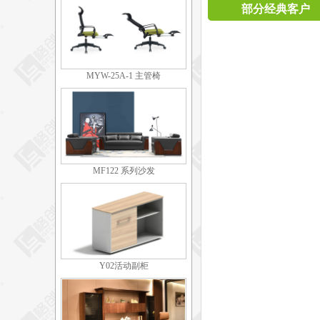
部分经典客户
MYW-25A-1 主管椅
MF122 系列沙发
Y02活动副柜