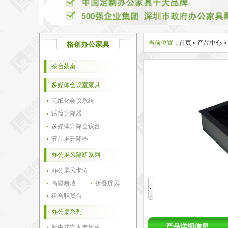
当前位置：
首页
»
产品中心
»
格创办公家具
茶台茶桌
多媒体会议室家具
无纸化会议系统
话筒升降器
多媒体升降会议台
液晶屏升降器
办公屏风隔断系列
办公屏风卡位
高隔断墙
折叠屏风
组合职员台
办公桌系列
产品详细信息
新中式实木老板桌