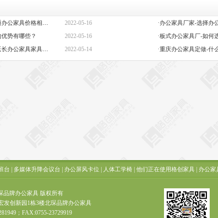
·定做办公家具定制-高端与普通办公家具价格相差巨大的原因是什么？
2022-05-16
的优势有哪些？
2022-05-16
·板式办公家具厂-如何
·办公椅子图片大全价格-如何延长办公家具家具的保质期？
2022-05-14
·重庆办公家具定做-什
班台
|
多媒体升降会议台
|
办公屏风卡位
|
人体工学椅
|
他们正在使用格创家具
|
办公家
t ? 北琛品牌办公家具 版权所有
宏发创新园1栋3楼北琛品牌办公家具
281949；FAX:0755-23729919