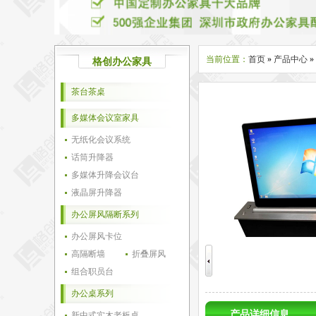
当前位置：
首页
»
产品中心
»
格创办公家具
茶台茶桌
多媒体会议室家具
无纸化会议系统
话筒升降器
多媒体升降会议台
液晶屏升降器
办公屏风隔断系列
办公屏风卡位
高隔断墙
折叠屏风
组合职员台
办公桌系列
产品详细信息
新中式实木老板桌