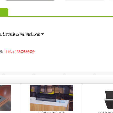
区宏发创新园1栋3楼北琛品牌
；
326
手机：13392886929