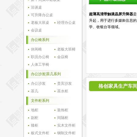
洽谈桌
超薄高清带触液晶屏升降器
是
可升降办公桌
升起，用于进行多媒体信息的
老板大班桌
经理办公桌
学、收银台等领域。
会议桌
办公椅系列
休闲椅
老板大班椅
职员办公椅
会议椅
人体工学椅
办公沙发|茶几系列
办公沙发
贵宾沙发
格创家具生产车
茶几
茶水柜
文件柜系列
地柜
装饰柜
副柜
间隔柜
矮柜
实木文件柜
板式文件柜
钢制文件柜