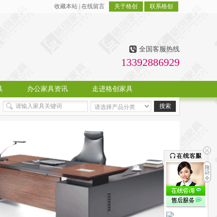
收藏本站
|
在线留言
关于格创
联系格创
全国客服热线
13392886929
具
办公家具资讯
走进格创家具