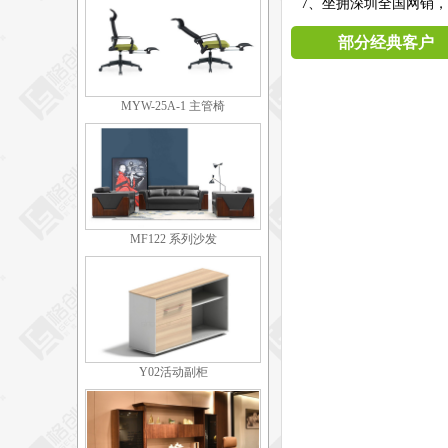
7、坐拥深圳全国网销，
部分经典客户
MYW-25A-1 主管椅
MF122 系列沙发
Y02活动副柜