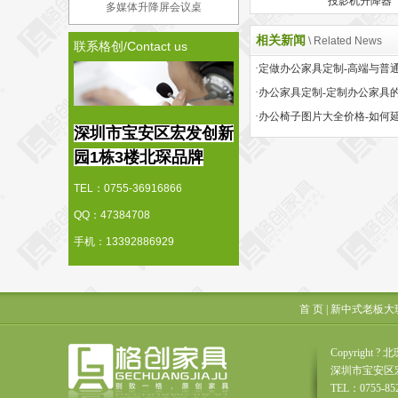
投影机升降器
多媒体升降屏会议桌
相关新闻
\ Related News
联系格创/Contact us
·办公家具定制-定制办公家具
深圳市宝安区宏发创新
园1栋3楼北琛品牌
TEL：0755-36916866
QQ：47384708
手机：13392886929
首 页
|
新中式老板大
Copyrigh
深圳市宝安区
TEL：0755-85