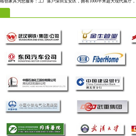
格创家具为您服务：工厂落户深圳宝安区，拥有1000平米超大现代展厅