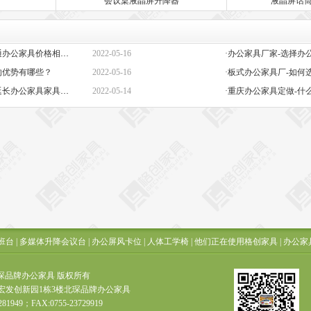
会议桌液晶屏升降器
液晶屏话
·定做办公家具定制-高端与普通办公家具价格相差巨大的原因是什么？
2022-05-16
的优势有哪些？
2022-05-16
·板式办公家具厂-如何
·办公椅子图片大全价格-如何延长办公家具家具的保质期？
2022-05-14
·重庆办公家具定做-什
班台
|
多媒体升降会议台
|
办公屏风卡位
|
人体工学椅
|
他们正在使用格创家具
|
办公家
t ? 北琛品牌办公家具 版权所有
宏发创新园1栋3楼北琛品牌办公家具
281949；FAX:0755-23729919