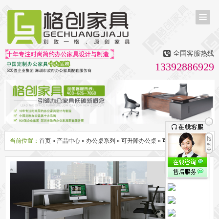
首页
茶台茶桌
全国客服热线
多媒体会议室家具
13392886929
无纸化会议系统
话筒升降器
多媒体升降会议台
液晶屏升降器
办公屏风隔断系列
办公屏风卡位
高隔断墙
折叠屏风
组合职员台
办公桌系列
新中式实木老板桌
洽谈桌
可升降办公桌
老板大班桌
经理办公桌
会议桌
当前位置：
首页
»
产品中心
»
办公桌系列
»
可升降办公桌
» 可升降桌子
办公椅系列
休闲椅
老板大班椅
职员办公椅
会议椅
人体工学椅
办公沙发|茶几系列
办公沙发
贵宾沙发
茶几
茶水柜
文件柜系列
地柜
装饰柜
副柜
间隔柜
矮柜
实木文件柜
板式文件柜
钢制文件柜