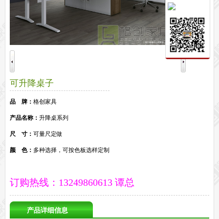
保密文件柜
前台接待系列
前台
接待家具
培训家具系列
培训桌
培训椅
公共区域家具系列
可升降桌子
高铁车站候车椅
酒店公寓家具
他们正在使用格创家具
品 牌：
格创家具
无纸化会议系统案例
办公家具案例
产品名称：
升降桌系列
办公家具资讯
尺 寸：
可量尺定做
格创动态
行业动态
家具常识
荣誉资质
客户见证
常见问题
走进格创家具
颜 色：
多种选择，可按色板选样定制
联系北琛深圳办公家具厂
关于北琛品牌办公家具
企业文化
在线留言
申请友情链接
订购热线：13249860613 谭总
产品详细信息