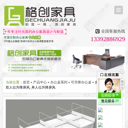
首页
茶台茶桌
全国客服热线
多媒体会议室家具
13392886929
无纸化会议系统
话筒升降器
多媒体升降会议台
液晶屏升降器
办公屏风隔断系列
办公屏风卡位
高隔断墙
折叠屏风
组合职员台
办公桌系列
新中式实木老板桌
洽谈桌
可升降办公桌
老板大班桌
经理办公桌
会议桌
当前位置：
首页
»
产品中心
»
办公桌系列
»
可升降办公桌
» 多人位升降屏风_
双人位升降屏风_单人位升降屏风
办公椅系列
休闲椅
老板大班椅
职员办公椅
会议椅
人体工学椅
办公沙发|茶几系列
办公沙发
贵宾沙发
茶几
茶水柜
文件柜系列
地柜
装饰柜
副柜
间隔柜
矮柜
实木文件柜
板式文件柜
钢制文件柜