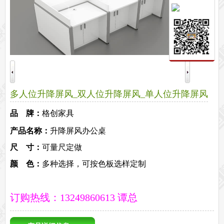
保密文件柜
前台接待系列
前台
接待家具
培训家具系列
培训桌
培训椅
公共区域家具系列
高铁车站候车椅
酒店公寓家具
多人位升降屏风_双人位升降屏风_单人位升降屏风
他们正在使用格创家具
品 牌：
格创家具
无纸化会议系统案例
办公家具案例
办公家具资讯
产品名称：
升降屏风办公桌
格创动态
行业动态
家具常识
荣誉资质
客户见证
常见问题
尺 寸：
可量尺定做
走进格创家具
颜 色：
多种选择，可按色板选样定制
联系北琛深圳办公家具厂
关于北琛品牌办公家具
企业文化
在线留言
申请友情链接
订购热线：13249860613 谭总