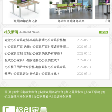
可升降电动办公桌
办公组合升降办公桌
升降
相关新闻
\ Related News
·定做办公家具定制-高端与普通办公家具价格相差巨大的原因是什么？
2022-05-16
·办公家具厂家-选择办公家具厂家时应该查看哪些方面？
2022-05-16
·办公家具定制-定制办公家具的优势有哪些？
2022-05-16
·板式办公家具厂-如何选择办公桌的款式？
2022-05-14
·办公椅子图片大全价格-如何延长办公家具家具的保质期？
2022-05-14
·重庆办公家具定做-什么是办公家具文化？
2022-05-14
首 页
|
新中式老板大班台
|
多媒体升降会议台
|
办公屏风卡位
|
人体工学椅
|
他
们正在使用格创家具
|
办公家具资讯
|
走进格创家具