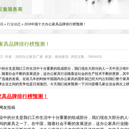
讯
»
行业动态
» 2018中国十大办公家具品牌排行榜预测！
公家具品牌排行榜预测！
2:16:55 作者：深圳办公家具厂家 来源：格创家具 浏览次数：59004458
中的分支是我们工作生活中十分重要的组成部分，我们现在大部分的人一天中至少有8
，随着社会不断的发展进步，这办公家具行业随着这社会的生产技术不断的更新，其
了迅速的发展。在前几年的时候中国国内办公家具的需求就已经大约占到我们整个家具
牌企业之间的竞争也是日渐激烈。今天我们就来预测一下2018是哪几家企业会再次上
公家具品牌排行榜预测！
网友投稿
业中的分支是我们工作生活中十分重要的组成部分，我们现在大部分的人
间的家具之一了。在中国，随着社会不断的发展进步，这办公家具行业随