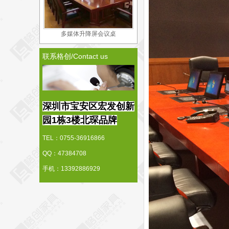
多媒体升降屏会议桌
联系格创/Contact us
深圳市宝安区宏发创新
园1栋3楼北琛品牌
TEL：0755-36916866
QQ：47384708
手机：13392886929