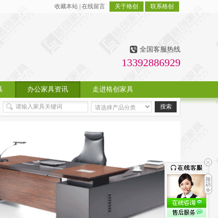
收藏本站
|
在线留言
关于格创
联系格创
全国客服热线
13392886929
具
办公家具资讯
走进格创家具