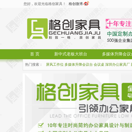
您好，欢迎光临格创家具！
格创微博
首 页
新中式老板大班台
多媒体升降会议
热门搜索：
屏风工作位
多媒体升降会议台
会议桌
深圳办公家具厂