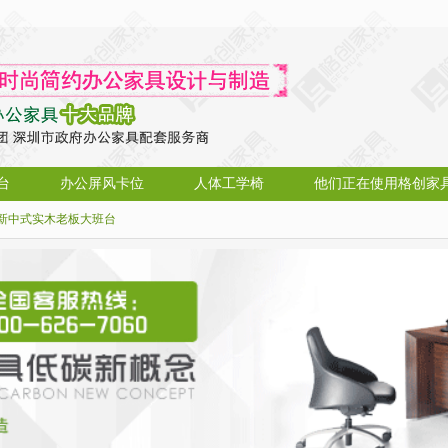
台
办公屏风卡位
人体工学椅
他们正在使用格创家
新中式实木老板大班台