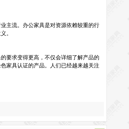
行业主流。办公家具是对资源依赖较重的行
意义。
保的要求变得更高，不仅会详细了解产品的
绿色家具认证的产品。人们已经越来越关注
。