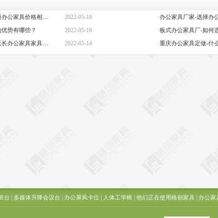
·定做办公家具定制-高端与普通办公家具价格相差巨大的原因是什么？
2022-05-16
的优势有哪些？
2022-05-16
·板式办公家具厂-如何
·办公椅子图片大全价格-如何延长办公家具家具的保质期？
2022-05-14
·重庆办公家具定做-什
班台
|
多媒体升降会议台
|
办公屏风卡位
|
人体工学椅
|
他们正在使用格创家具
|
办公家