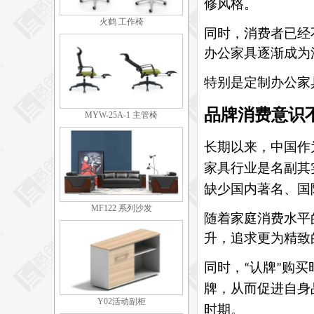
修风格。
火鹤 工作椅
同时，消费者已经
办公家具逐渐成为
特别是定制办公家
品牌消费意识
MYW-25A-1 主管椅
长期以来，中国作
家具行业是名副其
缺少国内著名、国
MF122 系列沙发
随着家庭消费水平
升，追求更为精致
同时，
认牌
购买
“
”
牌，从而促进自身
Y02活动副柜
时期。