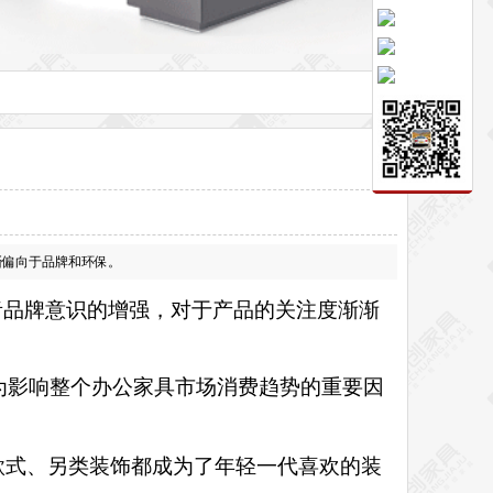
渐偏向于品牌和环保。
者品牌意识的增强，对于产品的关注度渐渐
为影响整个办公家具市场消费趋势的重要因
款式、另类装饰都成为了年轻一代喜欢的装