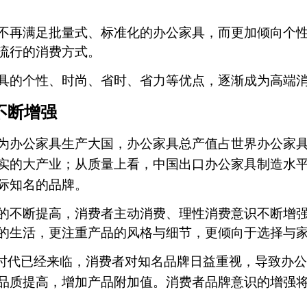
不再满足批量式、标准化的办公家具，而更加倾向个
流行的消费方式。
具的个性、时尚、省时、省力等优点，逐渐成为高端
不断增强
为办公家具生产大国，办公家具总产值占世界办公家
实的大产业
；
从质量上看，中国出口办公家具制造水
际知名的品牌。
的不断提高，消费者主动消费、理性消费意识不断增
的生活，更注重产品的风格与细节，更倾向于选择与
时代已经来临，消费者对知名品牌日益重视，导致办公
品质提高，增加产品附加值。消费者品牌意识的增强