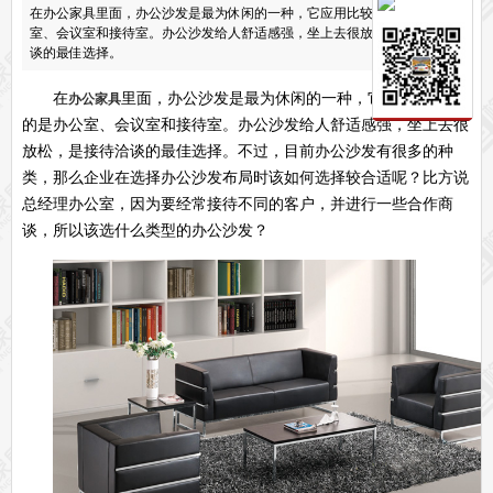
在办公家具里面，办公沙发是最为休闲的一种，它应用比较多的是办公
保密文件柜
室、会议室和接待室。办公沙发给人舒适感强，坐上去很放松，是接待洽
前台接待系列
谈的最佳选择。
前台
接待家具
在
里面，办公沙发是最为休闲的一种，它应用比较多
办公家具
培训家具系列
的是办公室、会议室和接待室。办公沙发给人舒适感强，坐上去很
培训桌
培训椅
放松，是接待洽谈的最佳选择。不过，目前办公沙发有很多的种
公共区域家具系列
类，那么企业在选择办公沙发布局时该如何选择较合适呢？
比方说
高铁车站候车椅
酒店公寓家具
总经理办公室，因为要经常接待不同的客户，并进行一些合作商
他们正在使用格创家具
谈，所以该选什么类型的办公沙发？
无纸化会议系统案例
办公家具案例
办公家具资讯
格创动态
行业动态
家具常识
荣誉资质
客户见证
常见问题
走进格创家具
联系北琛深圳办公家具厂
关于北琛品牌办公家具
企业文化
在线留言
申请友情链接