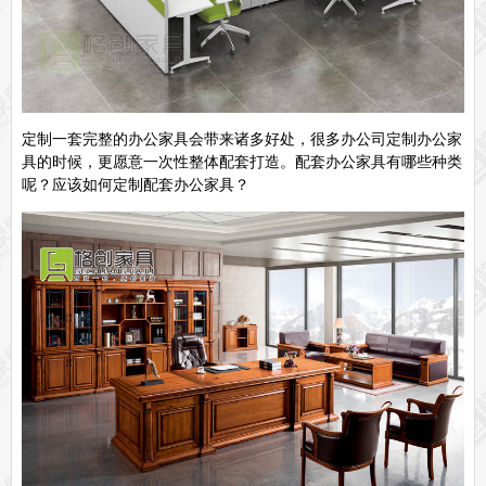
定制一套完整的办公家具会带来诸多好处，很多办公司定制办公家
具的时候，更愿意一次性整体配套打造。配套办公家具有哪些种类
呢？应该如何定制配套办公家具？