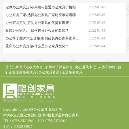
·定做办公家具定制-高端与普通办公家具价格相差巨大的原因是什么？
2022-05-16
·办公家具厂家-选择办公家具厂家时应该查看哪些方面？
2022-05-16
·办公家具定制-定制办公家具的优势有哪些？
2022-05-16
·板式办公家具厂-如何选择办公桌的款式？
2022-05-14
·办公椅子图片大全价格-如何延长办公家具家具的保质期？
2022-05-14
·重庆办公家具定做-什么是办公家具文化？
2022-05-14
首 页
|
新中式老板大班台
|
多媒体升降会议台
|
办公屏风卡位
|
人体工学椅
|
他
们正在使用格创家具
|
办公家具资讯
|
走进格创家具
Copyright ? 北琛品牌办公家具 版权所有
深圳市宝安区宏发创新园1栋3楼北琛品牌办公家具
TEL：0755-85281949；FAX:0755-23729919
手机：13392886929