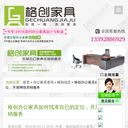
首页
茶台茶桌
全国客服热线
多媒体会议室家具
13392886929
无纸化会议系统
话筒升降器
多媒体升降会议台
液晶屏升降器
办公屏风隔断系列
办公屏风卡位
高隔断墙
折叠屏风
组合职员台
办公桌系列
新中式实木老板桌
洽谈桌
可升降办公桌
老板大班桌
经理办公桌
会议桌
当前位置：
首页
»
办公家具资讯
»
格创动态
» 格创办公家具如何找准自已的定
位，开展网络营销服务
办公椅系列
休闲椅
老板大班椅
职员办公椅
会议椅
人体工学椅
办公沙发|茶几系列
格创办公家具如何找准自已的定位，开展网络营
办公沙发
贵宾沙发
茶几
茶水柜
销服务
文件柜系列
地柜
装饰柜
副柜
间隔柜
矮柜
实木文件柜
板式文件柜
钢制文件柜
发布日期：2014-09-03 12:20:05 作者：格创深圳办公家具厂 来源：格创家