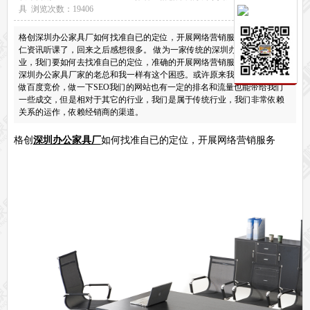
具 浏览次数：19406
保密文件柜
前台接待系列
格创深圳办公家具厂如何找准自已的定位，开展网络营销服务 今天又去单
前台
接待家具
仁资讯听课了，回来之后感想很多。 做为一家传统的深圳办公家具厂企
业，我们要如何去找准自已的定位，准确的开展网络营销服务呢？很多的
培训家具系列
深圳办公家具厂家的老总和我一样有这个困惑。或许原来我们在网络上做
培训桌
培训椅
做百度竞价，做一下SEO我们的网站也有一定的排名和流量也能带给我们
一些成交，但是相对于其它的行业，我们是属于传统行业，我们非常依赖
公共区域家具系列
关系的运作，依赖经销商的渠道。
高铁车站候车椅
酒店公寓家具
他们正在使用格创家具
格创
深圳办公家具厂
如何找准自已的定位，开展网络营销服务
无纸化会议系统案例
办公家具案例
办公家具资讯
格创动态
行业动态
家具常识
荣誉资质
客户见证
常见问题
走进格创家具
联系北琛深圳办公家具厂
关于北琛品牌办公家具
企业文化
在线留言
申请友情链接