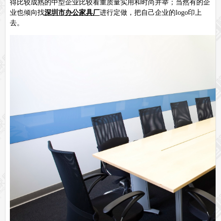
得比较成熟的中型企业比较看重质量实用和时尚并举；当然有的企
业也倾向找
深圳市办公家具厂
进行定做，把自己企业的
logo
印上
去。