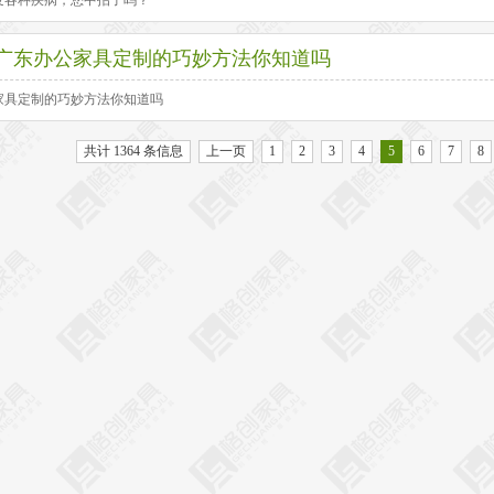
-广东办公家具定制的巧妙方法你知道吗
家具定制的巧妙方法你知道吗
共计 1364 条信息
上一页
1
2
3
4
5
6
7
8