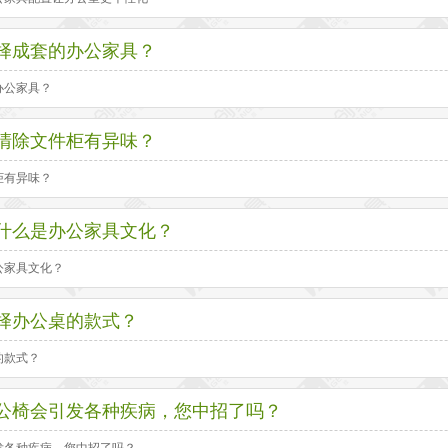
择成套的办公家具？
办公家具？
清除文件柜有异味？
柜有异味？
-什么是办公家具文化？
公家具文化？
择办公桌的款式？
的款式？
办公椅会引发各种疾病，您中招了吗？
发各种疾病，您中招了吗？