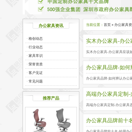
当前位置：
首页
»
办公家具资
办公家具资讯
· 格创动态
实木办公家具-办
· 行业动态
实木办公家具-办公家具应该
· 家具常识
· 荣誉资质
办公家具品牌-如
· 客户见证
办公家具品牌-如何辨认办公
· 常见问题
高端办公家具定制
推荐产品
高端办公家具定制-办公家具
办公家具品牌前十
办公家具品牌前十名-妙用办