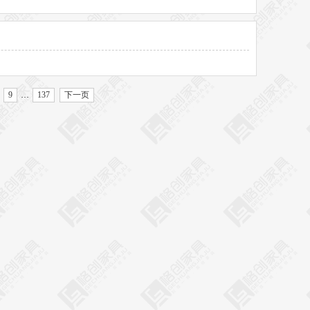
9
…
137
下一页