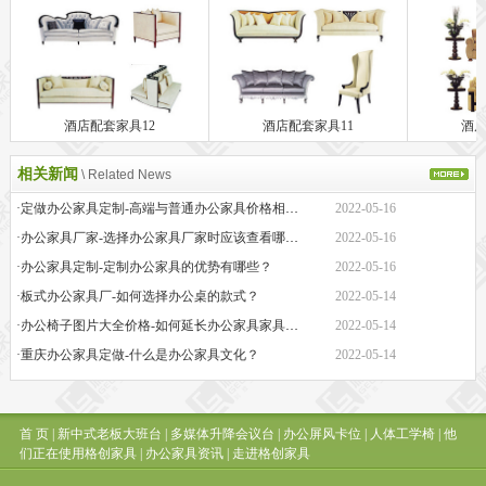
酒店配套家具12
酒店配套家具11
酒店
相关新闻
\ Related News
·定做办公家具定制-高端与普通办公家具价格相差巨大的原因是什么？
2022-05-16
·办公家具厂家-选择办公家具厂家时应该查看哪些方面？
2022-05-16
·办公家具定制-定制办公家具的优势有哪些？
2022-05-16
·板式办公家具厂-如何选择办公桌的款式？
2022-05-14
·办公椅子图片大全价格-如何延长办公家具家具的保质期？
2022-05-14
·重庆办公家具定做-什么是办公家具文化？
2022-05-14
首 页
|
新中式老板大班台
|
多媒体升降会议台
|
办公屏风卡位
|
人体工学椅
|
他
们正在使用格创家具
|
办公家具资讯
|
走进格创家具