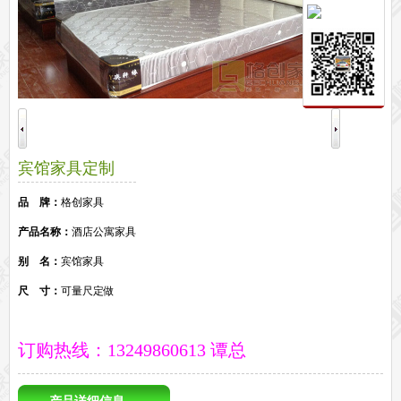
保密文件柜
前台接待系列
前台
接待家具
培训家具系列
培训桌
培训椅
公共区域家具系列
高铁车站候车椅
酒店公寓家具
宾馆家具定制
他们正在使用格创家具
品 牌：
格创家具
无纸化会议系统案例
办公家具案例
办公家具资讯
产品名称：
酒店公寓家具
格创动态
行业动态
家具常识
荣誉资质
客户见证
常见问题
别 名：
宾馆家具
走进格创家具
尺 寸：
可量尺定做
联系北琛深圳办公家具厂
关于北琛品牌办公家具
企业文化
在线留言
申请友情链接
订购热线：13249860613 谭总