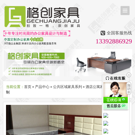
首页
茶台茶桌
全国客服热线
多媒体会议室家具
13392886929
无纸化会议系统
话筒升降器
多媒体升降会议台
液晶屏升降器
办公屏风隔断系列
办公屏风卡位
高隔断墙
折叠屏风
组合职员台
办公桌系列
新中式实木老板桌
洽谈桌
可升降办公桌
老板大班桌
经理办公桌
会议桌
当前位置：
首页
»
产品中心
»
公共区域家具系列
»
酒店公寓家具
» 宾馆家具定
制
办公椅系列
休闲椅
老板大班椅
职员办公椅
会议椅
人体工学椅
办公沙发|茶几系列
办公沙发
贵宾沙发
茶几
茶水柜
文件柜系列
地柜
装饰柜
副柜
间隔柜
矮柜
实木文件柜
板式文件柜
钢制文件柜