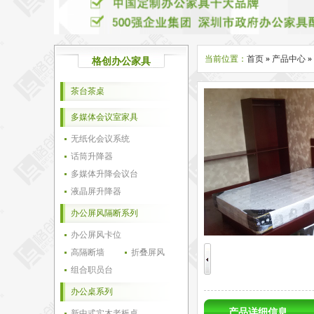
当前位置：
首页
»
产品中心
»
格创办公家具
茶台茶桌
多媒体会议室家具
无纸化会议系统
话筒升降器
多媒体升降会议台
液晶屏升降器
办公屏风隔断系列
办公屏风卡位
高隔断墙
折叠屏风
组合职员台
办公桌系列
产品详细信息
新中式实木老板桌