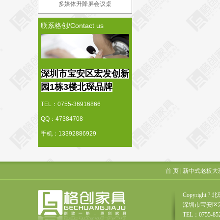
多媒体升降屏会议桌
联系格创/Contact us
深圳市宝安区宏发创新
园1栋3楼北琛品牌
TEL：0755-36916866
QQ：47384708
手机：13392886929
首 页
|
新中式老板大
Copyrigh
深圳市宝安区
TEL：0755-85