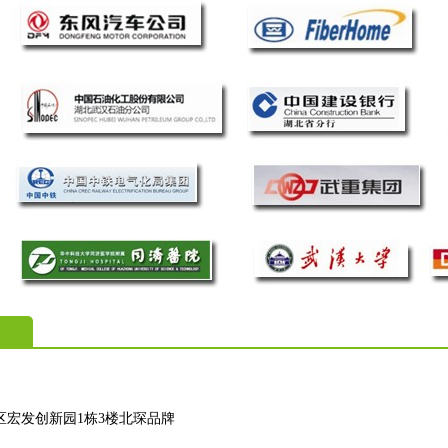
区宏发创新园1栋3楼北琛品牌