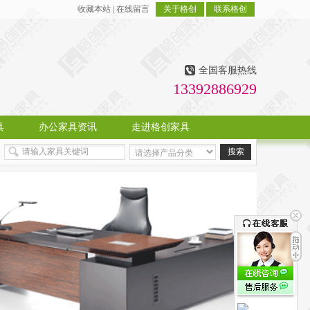
收藏本站
|
在线留言
关于格创
联系格创
全国客服热线
13392886929
具
办公家具资讯
走进格创家具