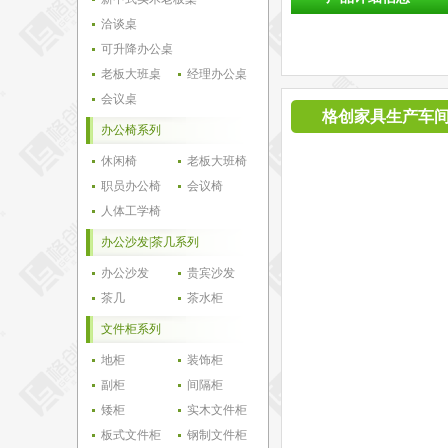
洽谈桌
可升降办公桌
老板大班桌
经理办公桌
会议桌
格创家具生产车
办公椅系列
休闲椅
老板大班椅
职员办公椅
会议椅
人体工学椅
办公沙发|茶几系列
办公沙发
贵宾沙发
茶几
茶水柜
文件柜系列
地柜
装饰柜
副柜
间隔柜
矮柜
实木文件柜
板式文件柜
钢制文件柜