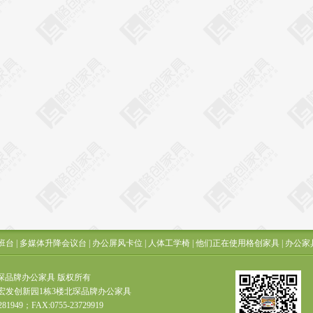
班台
|
多媒体升降会议台
|
办公屏风卡位
|
人体工学椅
|
他们正在使用格创家具
|
办公家
t ? 北琛品牌办公家具 版权所有
宏发创新园1栋3楼北琛品牌办公家具
281949；FAX:0755-23729919