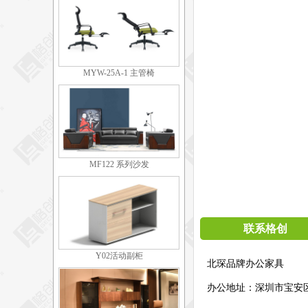
MYW-25A-1 主管椅
MF122 系列沙发
联系格创
Y02活动副柜
北琛品牌办公家具
办公地址：
深圳市宝安