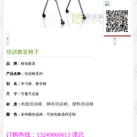
保密文件柜
前台接待系列
前台
接待家具
培训家具系列
培训桌
培训椅
公共区域家具系列
培训教室椅子
高铁车站候车椅
酒店公寓家具
他们正在使用格创家具
品 牌：
格创家具
无纸化会议系统案例
办公家具案例
产品名称：
培训椅系列
办公家具资讯
别 名：
学习椅、教学椅
格创动态
行业动态
家具常识
荣誉资质
客户见证
常见问题
走进格创家具
尺 寸：
可量尺定做
联系北琛深圳办公家具厂
关于北琛品牌办公家具
企业文化
在线留言
布面培训椅、网布培训椅、塑料培训椅
材 质：
申请友情链接
颜 色：
多种颜色选择，可按色板选样定制
订购热线：13249860613 谭总