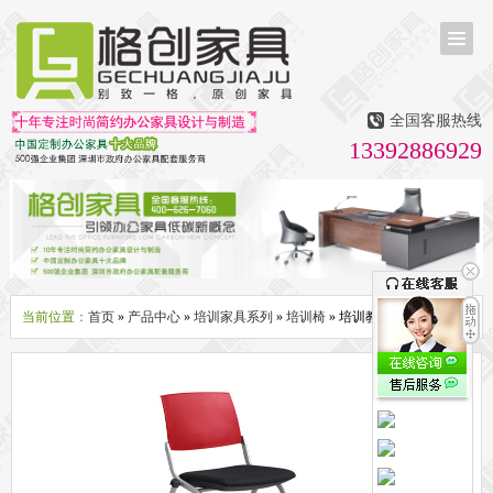
首页
茶台茶桌
全国客服热线
多媒体会议室家具
13392886929
无纸化会议系统
话筒升降器
多媒体升降会议台
液晶屏升降器
办公屏风隔断系列
办公屏风卡位
高隔断墙
折叠屏风
组合职员台
办公桌系列
新中式实木老板桌
洽谈桌
可升降办公桌
老板大班桌
经理办公桌
会议桌
当前位置：
首页
»
产品中心
»
培训家具系列
»
培训椅
» 培训教室椅子
办公椅系列
休闲椅
老板大班椅
职员办公椅
会议椅
人体工学椅
办公沙发|茶几系列
办公沙发
贵宾沙发
茶几
茶水柜
文件柜系列
地柜
装饰柜
副柜
间隔柜
矮柜
实木文件柜
板式文件柜
钢制文件柜