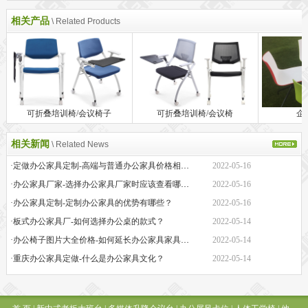
相关产品
\ Related Products
可折叠培训椅/会议椅子
可折叠培训椅/会议椅
企
相关新闻
\ Related News
·定做办公家具定制-高端与普通办公家具价格相差巨大的原因是什么？
2022-05-16
·办公家具厂家-选择办公家具厂家时应该查看哪些方面？
2022-05-16
·办公家具定制-定制办公家具的优势有哪些？
2022-05-16
·板式办公家具厂-如何选择办公桌的款式？
2022-05-14
·办公椅子图片大全价格-如何延长办公家具家具的保质期？
2022-05-14
·重庆办公家具定做-什么是办公家具文化？
2022-05-14