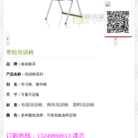
保密文件柜
前台接待系列
前台
接待家具
培训家具系列
培训桌
培训椅
公共区域家具系列
带轮培训椅
高铁车站候车椅
酒店公寓家具
他们正在使用格创家具
品 牌：
格创家具
无纸化会议系统案例
办公家具案例
产品名称：
培训椅系列
办公家具资讯
别 名：
学习椅、教学椅
格创动态
行业动态
家具常识
荣誉资质
客户见证
常见问题
走进格创家具
尺 寸：
可量尺定做
联系北琛深圳办公家具厂
关于北琛品牌办公家具
企业文化
在线留言
布面培训椅、网布培训椅、塑料培训椅
材 质：
申请友情链接
颜 色：
多种颜色选择，可按色板选样定制
订购热线：13249860613 谭总