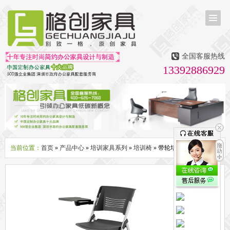
首页
茶台茶桌
全国客服热线
多媒体会议室家具
13392886929
无纸化会议系统
话筒升降器
多媒体升降会议台
液晶屏升降器
办公屏风隔断系列
办公屏风卡位
高隔断墙
折叠屏风
组合职员台
办公桌系列
新中式实木老板桌
洽谈桌
可升降办公桌
老板大班桌
经理办公桌
会议桌
当前位置：
首页
»
产品中心
»
培训家具系列
»
培训椅
» 带轮培训椅
办公椅系列
休闲椅
老板大班椅
职员办公椅
会议椅
人体工学椅
办公沙发|茶几系列
办公沙发
贵宾沙发
茶几
茶水柜
文件柜系列
地柜
装饰柜
副柜
间隔柜
矮柜
实木文件柜
板式文件柜
钢制文件柜