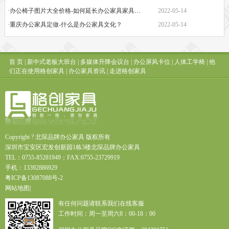
·办公椅子图片大全价格-如何延长办公家具家具的保质期？
2022-05-14
·重庆办公家具定做-什么是办公家具文化？
2022-05-14
首 页
|
新中式老板大班台
|
多媒体升降会议台
|
办公屏风卡位
|
人体工学椅
|
他
们正在使用格创家具
|
办公家具资讯
|
走进格创家具
Copyright ? 北琛品牌办公家具 版权所有
深圳市宝安区宏发创新园1栋3楼北琛品牌办公家具
TEL：0755-85281949；FAX:0755-23729919
手机：13392886929
粤
ICP
备
13087088
号
-2
网站地图
|
有任何问题请联系我们在线客服
工作时间：周一至周六8：00-18：00