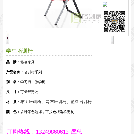
保密文件柜
前台接待系列
前台
接待家具
培训家具系列
培训桌
培训椅
公共区域家具系列
学生培训椅
高铁车站候车椅
酒店公寓家具
他们正在使用格创家具
品 牌：
格创家具
无纸化会议系统案例
办公家具案例
产品名称：
培训椅系列
办公家具资讯
别 名：
学习椅、教学椅
格创动态
行业动态
家具常识
荣誉资质
客户见证
常见问题
走进格创家具
尺 寸：
可量尺定做
联系北琛深圳办公家具厂
关于北琛品牌办公家具
企业文化
在线留言
布面培训椅、网布培训椅、塑料培训椅
材 质：
申请友情链接
颜 色：
多种颜色选择，可按色板选样定制
订购热线：13249860613 谭总