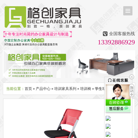
首页
茶台茶桌
全国客服热线
多媒体会议室家具
13392886929
无纸化会议系统
话筒升降器
多媒体升降会议台
液晶屏升降器
办公屏风隔断系列
办公屏风卡位
高隔断墙
折叠屏风
组合职员台
办公桌系列
新中式实木老板桌
洽谈桌
可升降办公桌
老板大班桌
经理办公桌
会议桌
当前位置：
首页
»
产品中心
»
培训家具系列
»
培训椅
» 学生培训椅
办公椅系列
休闲椅
老板大班椅
职员办公椅
会议椅
人体工学椅
办公沙发|茶几系列
办公沙发
贵宾沙发
茶几
茶水柜
文件柜系列
地柜
装饰柜
副柜
间隔柜
矮柜
实木文件柜
板式文件柜
钢制文件柜