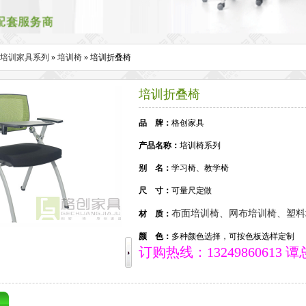
培训家具系列
»
培训椅
» 培训折叠椅
培训折叠椅
品 牌：
格创家具
产品名称：
培训椅系列
别 名：
学习椅、教学椅
尺 寸：
可量尺定做
布面培训椅、网布培训椅、塑料
材 质：
颜 色：
多种颜色选择，可按色板选样定制
订购热线：13249860613 谭