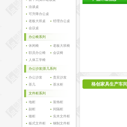
洽谈桌
可升降办公桌
老板大班桌
经理办公桌
会议桌
办公椅系列
休闲椅
老板大班椅
职员办公椅
会议椅
人体工学椅
办公沙发|茶几系列
办公沙发
贵宾沙发
格创家具生产车
茶几
茶水柜
文件柜系列
地柜
装饰柜
副柜
间隔柜
矮柜
实木文件柜
板式文件柜
钢制文件柜