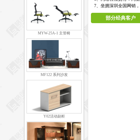
7、坐拥深圳全国网销，
部分经典客户
MYW-25A-1 主管椅
MF122 系列沙发
Y02活动副柜