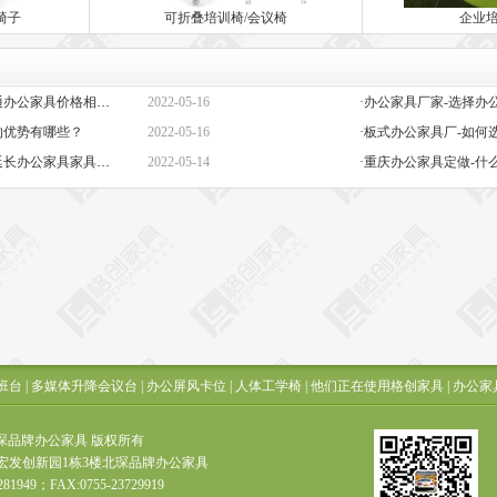
椅子
可折叠培训椅/会议椅
企业
·定做办公家具定制-高端与普通办公家具价格相差巨大的原因是什么？
2022-05-16
的优势有哪些？
2022-05-16
·板式办公家具厂-如何
·办公椅子图片大全价格-如何延长办公家具家具的保质期？
2022-05-14
·重庆办公家具定做-什
班台
|
多媒体升降会议台
|
办公屏风卡位
|
人体工学椅
|
他们正在使用格创家具
|
办公家
t ? 北琛品牌办公家具 版权所有
宏发创新园1栋3楼北琛品牌办公家具
281949；FAX:0755-23729919