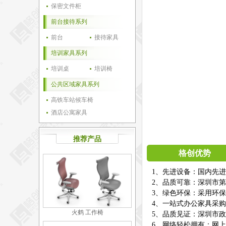
保密文件柜
前台接待系列
前台
接待家具
培训家具系列
培训桌
培训椅
公共区域家具系列
高铁车站候车椅
酒店公寓家具
推荐产品
格创优势
1、先进设备：国内先
2、品质可靠：深圳市第
3、绿色环保：采用环
4、一站式办公家具采
火鹤 工作椅
5、品质见证：深圳市
6、网络轻松拥有：网