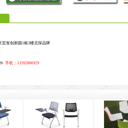
区宏发创新园1栋3楼北琛品牌
；
326
手机：13392886929