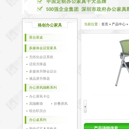
当前位置：
首页
»
产品中心
»
格创办公家具
茶台茶桌
多媒体会议室家具
无纸化会议系统
话筒升降器
多媒体升降会议台
液晶屏升降器
办公屏风隔断系列
办公屏风卡位
高隔断墙
折叠屏风
组合职员台
办公桌系列
产品详细信息
新中式实木老板桌