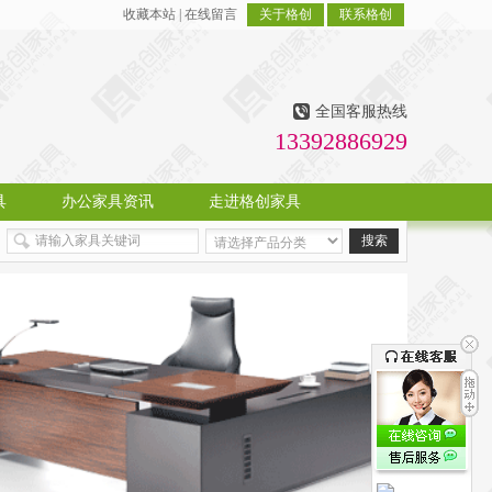
收藏本站
|
在线留言
关于格创
联系格创
全国客服热线
13392886929
具
办公家具资讯
走进格创家具