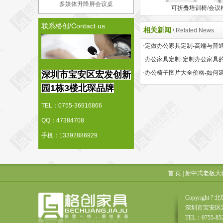
多媒体升降屏会议桌
可折叠培训椅/会议
联系格创/Contact us
相关新闻
\ Related News
·办公家具定制-定制办公家具
深圳市宝安区宏发创新
园1栋3楼北琛品牌
TEL：0755-36916866
QQ：47384708
手机：13392886929
首 页
|
新中式老板大
Copyrigh
深圳市宝安区
TEL：0755-85