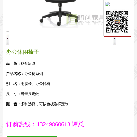
保密文件柜
前台接待系列
前台
接待家具
培训家具系列
培训桌
培训椅
公共区域家具系列
办公休闲椅子
高铁车站候车椅
酒店公寓家具
他们正在使用格创家具
品 牌：
格创家具
无纸化会议系统案例
办公家具案例
产品名称：
办公椅系列
办公家具资讯
别 名：
电脑椅、办公转椅
格创动态
行业动态
家具常识
荣誉资质
客户见证
常见问题
走进格创家具
尺 寸：
可量尺定做
联系北琛深圳办公家具厂
关于北琛品牌办公家具
企业文化
在线留言
颜 色：
多种选择，可按色板选样定制
申请友情链接
订购热线：13249860613 谭总