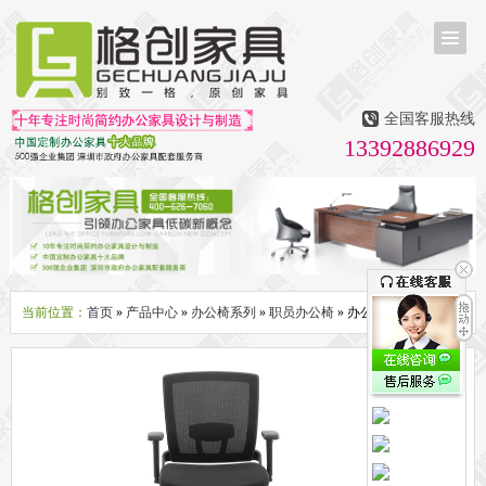
首页
茶台茶桌
全国客服热线
多媒体会议室家具
13392886929
无纸化会议系统
话筒升降器
多媒体升降会议台
液晶屏升降器
办公屏风隔断系列
办公屏风卡位
高隔断墙
折叠屏风
组合职员台
办公桌系列
新中式实木老板桌
洽谈桌
可升降办公桌
老板大班桌
经理办公桌
会议桌
当前位置：
首页
»
产品中心
»
办公椅系列
»
职员办公椅
» 办公休闲椅子
办公椅系列
休闲椅
老板大班椅
职员办公椅
会议椅
人体工学椅
办公沙发|茶几系列
办公沙发
贵宾沙发
茶几
茶水柜
文件柜系列
地柜
装饰柜
副柜
间隔柜
矮柜
实木文件柜
板式文件柜
钢制文件柜