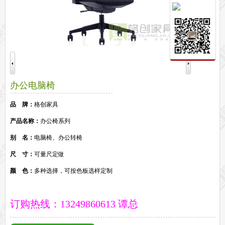
保密文件柜
前台接待系列
前台
接待家具
培训家具系列
培训桌
培训椅
公共区域家具系列
办公电脑椅
高铁车站候车椅
酒店公寓家具
他们正在使用格创家具
品 牌：
格创家具
无纸化会议系统案例
办公家具案例
产品名称：
办公椅系列
办公家具资讯
别 名：
电脑椅、办公转椅
格创动态
行业动态
家具常识
荣誉资质
客户见证
常见问题
走进格创家具
尺 寸：
可量尺定做
联系北琛深圳办公家具厂
关于北琛品牌办公家具
企业文化
在线留言
颜 色：
多种选择，可按色板选样定制
申请友情链接
订购热线：13249860613 谭总