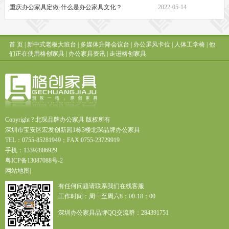
·重庆办公家具定做-什么是办公家具文化？
2022-05-14
首 页
|
新中式老板大班台
|
多媒体升降会议台
|
办公屏风卡位
|
人体工学椅
|
他
们正在使用格创家具
|
办公家具资讯
|
走进格创家具
Copyright ? 北琛品牌办公家具 版权所有
深圳市宝安区宏发创新园1栋3楼北琛品牌办公家具
TEL：0755-85281949；FAX:0755-23729919
手机：13392886929
粤
ICP
备
13087088
号
-2
网站地图
|
有任何问题请联系我们在线客服
工作时间：周一至周六8：00-18：00
深圳办公家具品牌QQ交流群：284391751