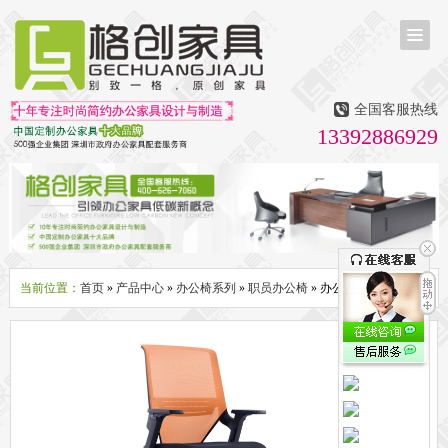
首页
茶台茶桌
全国客服热线
多媒体会议室家具
13392886929
无纸化会议系统
话筒升降器
多媒体升降会议台
液晶屏升降器
办公屏风隔断系列
办公屏风卡位
高隔断墙
折叠屏风
组合职员台
办公桌系列
新中式实木老板桌
洽谈桌
可升降办公桌
老板大班桌
经理办公桌
会议桌
当前位置：
首页
»
产品中心
»
办公椅系列
»
职员办公椅
» 办公电脑椅
办公椅系列
休闲椅
老板大班椅
职员办公椅
会议椅
人体工学椅
办公沙发|茶几系列
办公沙发
贵宾沙发
茶几
茶水柜
文件柜系列
地柜
装饰柜
副柜
间隔柜
矮柜
实木文件柜
板式文件柜
钢制文件柜