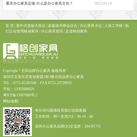
·重庆办公家具定做-什么是办公家具文化？
2022-05-14
首 页
|
新中式老板大班台
|
多媒体升降会议台
|
办公屏风卡位
|
人体工学椅
|
他
们正在使用格创家具
|
办公家具资讯
|
走进格创家具
Copyright ? 北琛品牌办公家具 版权所有
深圳市宝安区宏发创新园1栋3楼北琛品牌办公家具
TEL：0755-85281949；FAX:0755-23729919
手机：13392886929
粤
ICP
备
13087088
号
-2
网站地图
|
有任何问题请联系我们在线客服
工作时间：周一至周六8：00-18：00
深圳办公家具品牌QQ交流群：284391751