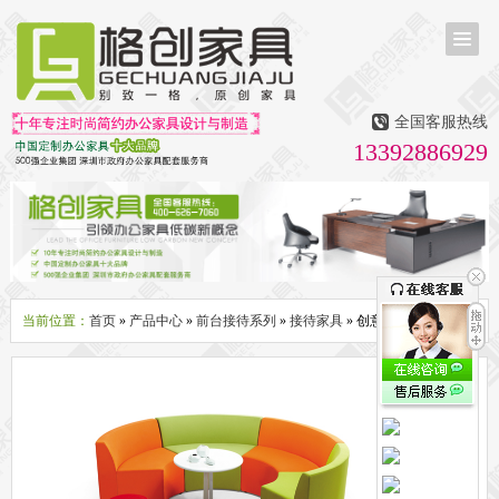
首页
茶台茶桌
全国客服热线
多媒体会议室家具
13392886929
无纸化会议系统
话筒升降器
多媒体升降会议台
液晶屏升降器
办公屏风隔断系列
办公屏风卡位
高隔断墙
折叠屏风
组合职员台
办公桌系列
新中式实木老板桌
洽谈桌
可升降办公桌
老板大班桌
经理办公桌
会议桌
当前位置：
首页
»
产品中心
»
前台接待系列
»
接待家具
» 创意休闲沙发
办公椅系列
休闲椅
老板大班椅
职员办公椅
会议椅
人体工学椅
办公沙发|茶几系列
办公沙发
贵宾沙发
茶几
茶水柜
文件柜系列
地柜
装饰柜
副柜
间隔柜
矮柜
实木文件柜
板式文件柜
钢制文件柜