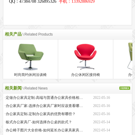
QQ：47384708 326895326
手机：13392886929
相关产品
\ Related Products
时尚简约休闲洽谈椅
办公休闲区接待椅
办
相关新闻
\ Related News
·定做办公家具定制-高端与普通办公家具价格相差巨大的原因是什么？
2022-05-16
·办公家具厂家-选择办公家具厂家时应该查看哪些方面？
2022-05-16
·办公家具定制-定制办公家具的优势有哪些？
2022-05-16
·板式办公家具厂-如何选择办公桌的款式？
2022-05-14
·办公椅子图片大全价格-如何延长办公家具家具的保质期？
2022-05-14