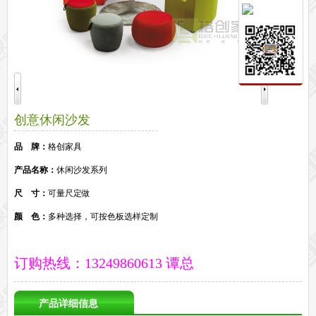
保密文件柜
前台接待系列
前台
接待家具
培训家具系列
培训桌
培训椅
公共区域家具系列
创意休闲沙发
高铁车站候车椅
酒店公寓家具
他们正在使用格创家具
品 牌：
格创家具
无纸化会议系统案例
办公家具案例
产品名称：
休闲沙发系列
办公家具资讯
尺 寸：
可量尺定做
格创动态
行业动态
家具常识
荣誉资质
客户见证
常见问题
走进格创家具
颜 色：
多种选择，可按色板选样定制
联系北琛深圳办公家具厂
关于北琛品牌办公家具
企业文化
在线留言
申请友情链接
订购热线：13249860613 谭总
产品详细信息