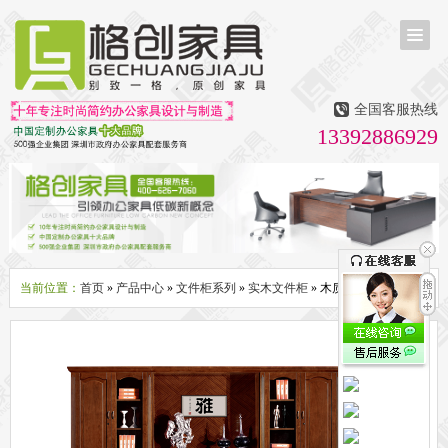
首页
茶台茶桌
全国客服热线
多媒体会议室家具
13392886929
无纸化会议系统
话筒升降器
多媒体升降会议台
液晶屏升降器
办公屏风隔断系列
办公屏风卡位
高隔断墙
折叠屏风
组合职员台
办公桌系列
新中式实木老板桌
洽谈桌
可升降办公桌
老板大班桌
经理办公桌
会议桌
当前位置：
首页
»
产品中心
»
文件柜系列
»
实木文件柜
» 木质档案柜
办公椅系列
休闲椅
老板大班椅
职员办公椅
会议椅
人体工学椅
办公沙发|茶几系列
办公沙发
贵宾沙发
茶几
茶水柜
文件柜系列
地柜
装饰柜
副柜
间隔柜
矮柜
实木文件柜
板式文件柜
钢制文件柜