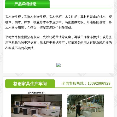
产品详细信息
实木文件柜，又称木制文件柜、实木书柜、木文件柜；其材料是由胡桃木、樱
桃木、柚木、榉木、桃花芯木等木皮加中、高密度微粒板、纤维板的基材，再
加木器专用漆，在恒温、恒湿高度防尘制作而成。
平时文件柜桌面沾有灰尘，先以鸡毛帚清除灰尘，再以干净抹布擦拭；或是使
用不易脱毛的干净抹布，沾水拧干擦拭即可，尽量避免使用太过硬质或粗拙的
布料或不洁的布擦拭。
全国客服热线：13392886929
格创家具生产车间