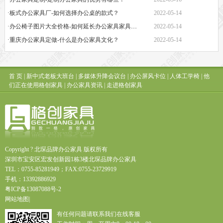
·板式办公家具厂-如何选择办公桌的款式？
2022-05-14
·办公椅子图片大全价格-如何延长办公家具家具的保质期？
2022-05-14
·重庆办公家具定做-什么是办公家具文化？
2022-05-14
首 页
|
新中式老板大班台
|
多媒体升降会议台
|
办公屏风卡位
|
人体工学椅
|
他
们正在使用格创家具
|
办公家具资讯
|
走进格创家具
Copyright ? 北琛品牌办公家具 版权所有
深圳市宝安区宏发创新园1栋3楼北琛品牌办公家具
TEL：0755-85281949；FAX:0755-23729919
手机：13392886929
粤
ICP
备
13087088
号
-2
网站地图
|
有任何问题请联系我们在线客服