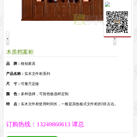
保密文件柜
前台接待系列
前台
接待家具
培训家具系列
培训桌
培训椅
公共区域家具系列
木质档案柜
高铁车站候车椅
酒店公寓家具
他们正在使用格创家具
品 牌：
格创家具
无纸化会议系统案例
办公家具案例
产品名称：
实木文件柜系列
办公家具资讯
尺 寸：
可量尺定做
格创动态
行业动态
家具常识
荣誉资质
客户见证
常见问题
走进格创家具
颜 色：
多种选择，可按色板选样定制
联系北琛深圳办公家具厂
关于北琛品牌办公家具
企业文化
在线留言
特 点：
实木文件柜使用时间长，一般是其他板式文件柜的5倍左右。
申请友情链接
订购热线：13249860613 谭总