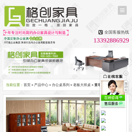
首页
茶台茶桌
全国客服热线
多媒体会议室家具
13392886929
无纸化会议系统
话筒升降器
多媒体升降会议台
液晶屏升降器
办公屏风隔断系列
办公屏风卡位
高隔断墙
折叠屏风
组合职员台
办公桌系列
新中式实木老板桌
洽谈桌
可升降办公桌
老板大班桌
经理办公桌
会议桌
当前位置：
首页
»
产品中心
»
办公桌系列
»
老板大班桌
» 董事长大班台
办公椅系列
休闲椅
老板大班椅
职员办公椅
会议椅
人体工学椅
办公沙发|茶几系列
办公沙发
贵宾沙发
茶几
茶水柜
文件柜系列
地柜
装饰柜
副柜
间隔柜
矮柜
实木文件柜
板式文件柜
钢制文件柜