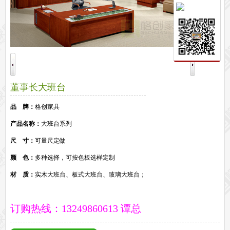
保密文件柜
前台接待系列
前台
接待家具
培训家具系列
培训桌
培训椅
公共区域家具系列
董事长大班台
高铁车站候车椅
酒店公寓家具
他们正在使用格创家具
品 牌：
格创家具
无纸化会议系统案例
办公家具案例
产品名称：
大班台系列
办公家具资讯
尺 寸：
可量尺定做
格创动态
行业动态
家具常识
荣誉资质
客户见证
常见问题
走进格创家具
颜 色：
多种选择，可按色板选样定制
联系北琛深圳办公家具厂
关于北琛品牌办公家具
企业文化
在线留言
材 质：
实木大班台、板式大班台、玻璃大班台；
申请友情链接
订购热线：13249860613 谭总