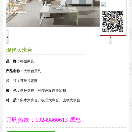
保密文件柜
前台接待系列
前台
接待家具
培训家具系列
培训桌
培训椅
公共区域家具系列
现代大班台
高铁车站候车椅
酒店公寓家具
他们正在使用格创家具
品 牌：
格创家具
无纸化会议系统案例
办公家具案例
产品名称：
大班台系列
办公家具资讯
尺 寸：
可量尺定做
格创动态
行业动态
家具常识
荣誉资质
客户见证
常见问题
走进格创家具
颜 色：
多种选择，可按色板选样定制
联系北琛深圳办公家具厂
关于北琛品牌办公家具
企业文化
在线留言
材 质：
实木大班台、板式大班台、玻璃大班台；
申请友情链接
订购热线：13249860613 谭总