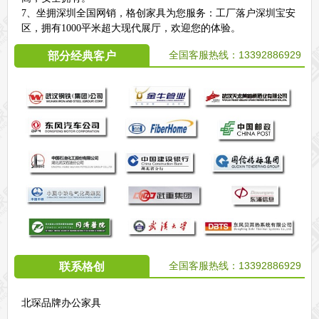
7、坐拥深圳全国网销，格创家具为您服务：工厂落户深圳宝安
区，拥有1000平米超大现代展厅，欢迎您的体验。
全国客服热线：
13392886929
部分经典客户
全国客服热线：
13392886929
联系格创
北琛品牌办公家具