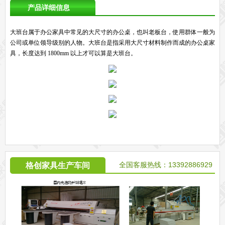
产品详细信息
大班台属于办公家具中常见的大尺寸的办公桌，也叫老板台，使用群体一般为
公司或单位领导级别的人物。大班台是指采用大尺寸材料制作而成的办公桌家
具，长度达到 1800mm 以上才可以算是大班台。
全国客服热线：13392886929
格创家具生产车间