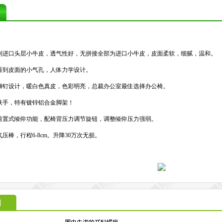
利进口头层小牛皮，透气性好，无拼接全部为进口小牛皮，皮面柔软，细腻，温和。
看到皮面的小气孔，人体力学设计。
铆钉设计，暖白色真皮，色彩明亮，总裁办公室最佳选择办公椅。
扶手，特有镀锌铝合金脚架！
前置式倾仰功能，配椅背压力调节旋钮，调整倾仰压力强弱。
压棒，行程6-8cm。升降30万次无损。
间