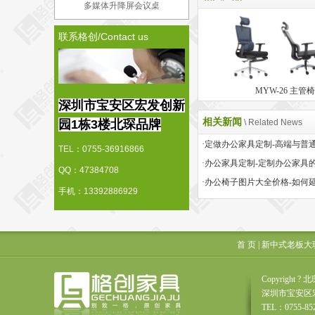
多媒体升降屏会议桌
联系格创/Contact us
MYW-26 主管椅
深圳市宝安区宏发创新
相关新闻
园1栋3楼北琛品牌
\ Related News
TEL：0755-36916866
·办公家具定制-定制办公家具
QQ：47384708
手机：13392886929
首 页
|
新中式老板大
Copyrigh
深圳市宝安区
TEL：0755-85