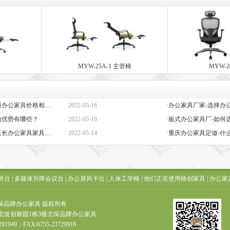
MYW-25A-1 主管椅
MYW-
·定做办公家具定制-高端与普通办公家具价格相差巨大的原因是什么？
2022-05-16
的优势有哪些？
2022-05-16
·板式办公家具厂-如何
·办公椅子图片大全价格-如何延长办公家具家具的保质期？
2022-05-14
·重庆办公家具定做-什
班台
|
多媒体升降会议台
|
办公屏风卡位
|
人体工学椅
|
他们正在使用格创家具
|
办公家
t ? 北琛品牌办公家具 版权所有
宏发创新园1栋3楼北琛品牌办公家具
281949；FAX:0755-23729919