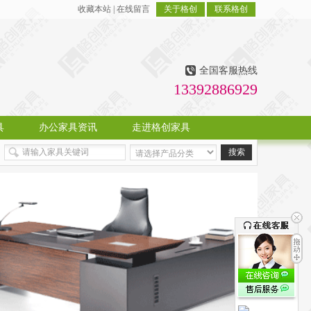
收藏本站
|
在线留言
关于格创
联系格创
全国客服热线
13392886929
具
办公家具资讯
走进格创家具