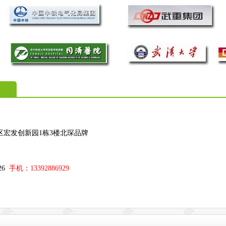
区宏发创新园1栋3楼北琛品牌
；
326
手机：13392886929