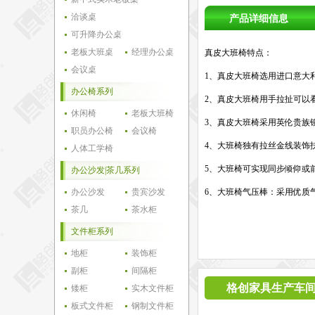
洽谈桌
产品详细信息
可升降办公桌
老板大班桌
经理办公桌
真皮大班椅特点：
会议桌
1、真皮大班椅选用进口意大
办公椅系列
2、真皮大班椅用手拉扯可以
休闲椅
老板大班椅
3、真皮大班椅采用英伦贵族
职员办公椅
会议椅
4、大班椅独有拉丝金线装饰
人体工学椅
5、大班椅可实现同步倾仰或
办公沙发|茶几系列
办公沙发
贵宾沙发
6、大班椅气压棒：采用优质气
茶几
茶水柜
文件柜系列
地柜
装饰柜
副柜
间隔柜
格创家具生产车
矮柜
实木文件柜
板式文件柜
钢制文件柜