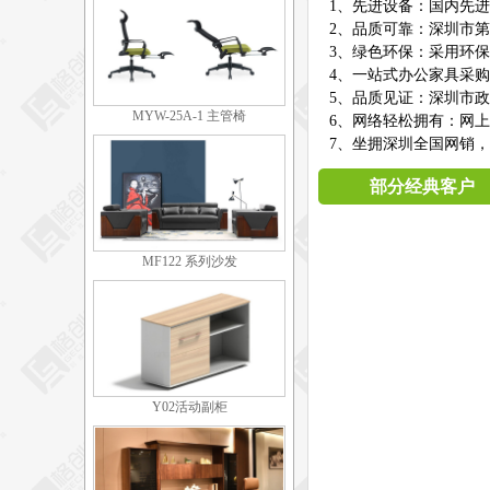
1、先进设备：国内先
2、品质可靠：深圳市第
3、绿色环保：采用环
4、一站式办公家具采
5、品质见证：深圳市
MYW-25A-1 主管椅
6、网络轻松拥有：网
7、坐拥深圳全国网销，
部分经典客户
MF122 系列沙发
Y02活动副柜