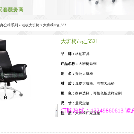
办公椅系列
»
老板大班椅
» 大班椅dcg_5521
大班椅dcg_5521
品 牌：
格创家具
产品名称：
大班椅系列
别 名：
办公大班椅
材 质：
真皮大班椅、网布大班椅
颜 色：
多种选择，可按色板选样定制
尺 寸：
量尺定做
订购热线：13249860613 谭
性 质：
大班椅厂家直销