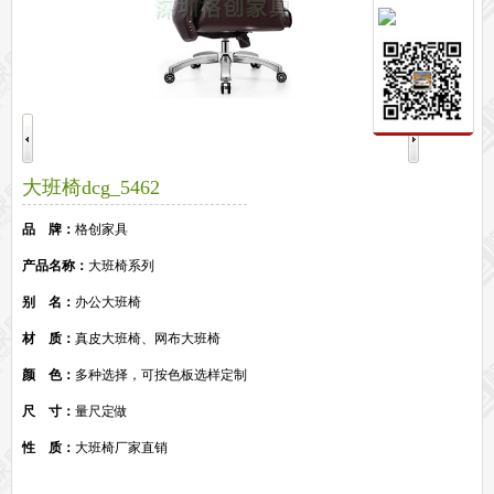
保密文件柜
前台接待系列
前台
接待家具
培训家具系列
培训桌
培训椅
公共区域家具系列
大班椅dcg_5462
高铁车站候车椅
酒店公寓家具
他们正在使用格创家具
品 牌：
格创家具
无纸化会议系统案例
办公家具案例
产品名称：
大班椅系列
办公家具资讯
别 名：
办公大班椅
格创动态
行业动态
家具常识
荣誉资质
客户见证
常见问题
走进格创家具
材 质：
真皮大班椅、网布大班椅
联系北琛深圳办公家具厂
关于北琛品牌办公家具
企业文化
在线留言
颜 色：
多种选择，可按色板选样定制
申请友情链接
尺 寸：
量尺定做
性 质：
大班椅厂家直销