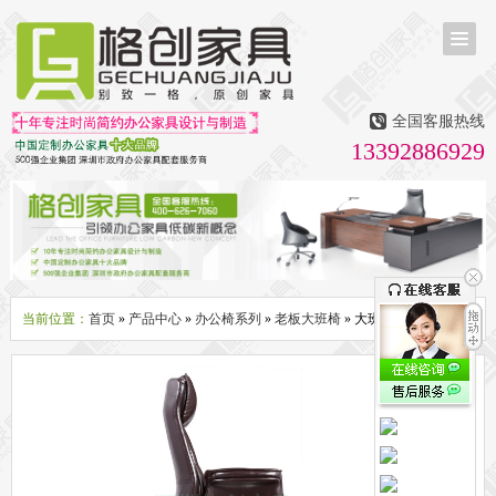
首页
茶台茶桌
全国客服热线
多媒体会议室家具
13392886929
无纸化会议系统
话筒升降器
多媒体升降会议台
液晶屏升降器
办公屏风隔断系列
办公屏风卡位
高隔断墙
折叠屏风
组合职员台
办公桌系列
新中式实木老板桌
洽谈桌
可升降办公桌
老板大班桌
经理办公桌
会议桌
当前位置：
首页
»
产品中心
»
办公椅系列
»
老板大班椅
» 大班椅dcg_5462
办公椅系列
休闲椅
老板大班椅
职员办公椅
会议椅
人体工学椅
办公沙发|茶几系列
办公沙发
贵宾沙发
茶几
茶水柜
文件柜系列
地柜
装饰柜
副柜
间隔柜
矮柜
实木文件柜
板式文件柜
钢制文件柜