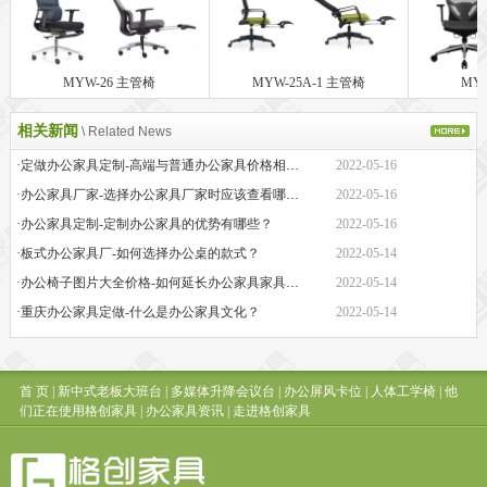
MYW-26 主管椅
MYW-25A-1 主管椅
MY
相关新闻
\ Related News
·定做办公家具定制-高端与普通办公家具价格相差巨大的原因是什么？
2022-05-16
·办公家具厂家-选择办公家具厂家时应该查看哪些方面？
2022-05-16
·办公家具定制-定制办公家具的优势有哪些？
2022-05-16
·板式办公家具厂-如何选择办公桌的款式？
2022-05-14
·办公椅子图片大全价格-如何延长办公家具家具的保质期？
2022-05-14
·重庆办公家具定做-什么是办公家具文化？
2022-05-14
首 页
|
新中式老板大班台
|
多媒体升降会议台
|
办公屏风卡位
|
人体工学椅
|
他
们正在使用格创家具
|
办公家具资讯
|
走进格创家具