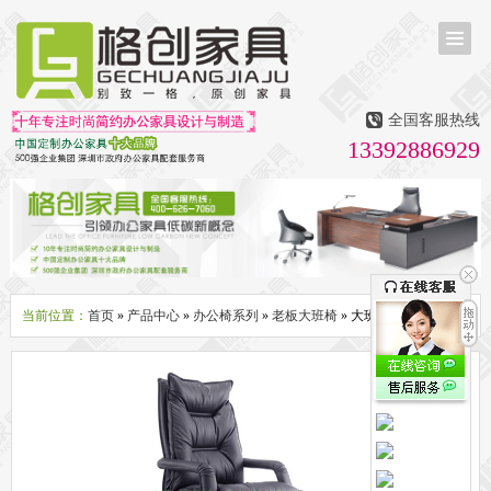
首页
茶台茶桌
全国客服热线
多媒体会议室家具
13392886929
无纸化会议系统
话筒升降器
多媒体升降会议台
液晶屏升降器
办公屏风隔断系列
办公屏风卡位
高隔断墙
折叠屏风
组合职员台
办公桌系列
新中式实木老板桌
洽谈桌
可升降办公桌
老板大班桌
经理办公桌
会议桌
当前位置：
首页
»
产品中心
»
办公椅系列
»
老板大班椅
» 大班椅CH-102A
办公椅系列
休闲椅
老板大班椅
职员办公椅
会议椅
人体工学椅
办公沙发|茶几系列
办公沙发
贵宾沙发
茶几
茶水柜
文件柜系列
地柜
装饰柜
副柜
间隔柜
矮柜
实木文件柜
板式文件柜
钢制文件柜