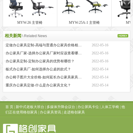
MYW-26 主管椅
MYW-25A-1 主管椅
MY
相关新闻
\ Related News
·定做办公家具定制-高端与普通办公家具价格相差巨大的原因是什么？
2022-05-16
·办公家具厂家-选择办公家具厂家时应该查看哪些方面？
2022-05-16
·办公家具定制-定制办公家具的优势有哪些？
2022-05-16
·板式办公家具厂-如何选择办公桌的款式？
2022-05-14
·办公椅子图片大全价格-如何延长办公家具家具的保质期？
2022-05-14
·重庆办公家具定做-什么是办公家具文化？
2022-05-14
首 页
|
新中式老板大班台
|
多媒体升降会议台
|
办公屏风卡位
|
人体工学椅
|
他
们正在使用格创家具
|
办公家具资讯
|
走进格创家具