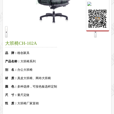
保密文件柜
前台接待系列
前台
接待家具
培训家具系列
培训桌
培训椅
公共区域家具系列
大班椅CH-102A
高铁车站候车椅
酒店公寓家具
他们正在使用格创家具
品 牌：
格创家具
无纸化会议系统案例
办公家具案例
产品名称：
大班椅系列
办公家具资讯
别 名：
办公大班椅
格创动态
行业动态
家具常识
荣誉资质
客户见证
常见问题
走进格创家具
材 质：
真皮大班椅、网布大班椅
联系北琛深圳办公家具厂
关于北琛品牌办公家具
企业文化
在线留言
颜 色：
多种选择，可按色板选样定制
申请友情链接
尺 寸：
量尺定做
性 质：
大班椅厂家直销