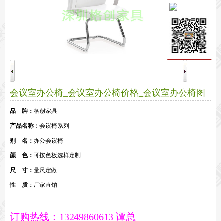
保密文件柜
前台接待系列
前台
接待家具
培训家具系列
培训桌
培训椅
公共区域家具系列
高铁车站候车椅
酒店公寓家具
会议室办公椅_会议室办公椅价格_会议室办公椅图
他们正在使用格创家具
片
品 牌：
格创家具
无纸化会议系统案例
办公家具案例
办公家具资讯
产品名称：
会议椅系列
格创动态
行业动态
家具常识
荣誉资质
客户见证
常见问题
别 名：
办公会议椅
走进格创家具
颜 色：
可按色板选样定制
联系北琛深圳办公家具厂
关于北琛品牌办公家具
企业文化
在线留言
尺 寸：
量尺定做
申请友情链接
性 质：
厂家直销
订购热线：13249860613 谭总