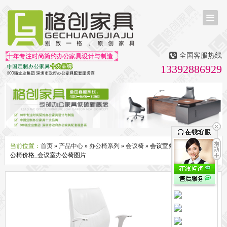
首页
茶台茶桌
全国客服热线
多媒体会议室家具
13392886929
无纸化会议系统
话筒升降器
多媒体升降会议台
液晶屏升降器
办公屏风隔断系列
办公屏风卡位
高隔断墙
折叠屏风
组合职员台
办公桌系列
新中式实木老板桌
洽谈桌
可升降办公桌
老板大班桌
经理办公桌
会议桌
当前位置：
首页
»
产品中心
»
办公椅系列
»
会议椅
» 会议室办公椅_会议室办
公椅价格_会议室办公椅图片
办公椅系列
休闲椅
老板大班椅
职员办公椅
会议椅
人体工学椅
办公沙发|茶几系列
办公沙发
贵宾沙发
茶几
茶水柜
文件柜系列
地柜
装饰柜
副柜
间隔柜
矮柜
实木文件柜
板式文件柜
钢制文件柜