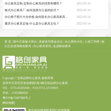
·办公家具定制-定制办公家具的优势有哪些？
2022-05-16
·板式办公家具厂-如何选择办公桌的款式？
2022-05-14
·办公椅子图片大全价格-如何延长办公家具家具的保质期？
2022-05-14
·重庆办公家具定做-什么是办公家具文化？
2022-05-14
首 页
|
新中式老板大班台
|
多媒体升降会议台
|
办公屏风卡位
|
人体工学椅
|
他
们正在使用格创家具
|
办公家具资讯
|
走进格创家具
Copyright ? 北琛品牌办公家具 版权所有
深圳市宝安区宏发创新园1栋3楼北琛品牌办公家具
TEL：0755-85281949；FAX:0755-23729919
手机：13392886929
粤
ICP
备
13087088
号
-2
网站地图
|
有任何问题请联系我们在线客服